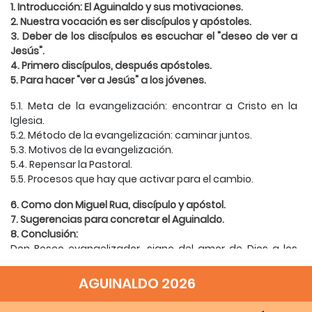
1. Introducción: El Aguinaldo y sus motivaciones.
2. Nuestra vocación es ser discípulos y apóstoles.
3. Deber de los discípulos es escuchar el "deseo de ver a
Jesús".
4. Primero discípulos, después apóstoles.
5. Para hacer "ver a Jesús" a los jóvenes.
5.1. Meta de la evangelización: encontrar a Cristo en la
Iglesia.
5.2. Método de la evangelización: caminar juntos.
5.3. Motivos de la evangelización.
5.4. Repensar la Pastoral.
5.5. Procesos que hay que activar para el cambio.
6. Como don Miguel Rua, discípulo y apóstol.
7. Sugerencias para concretar el Aguinaldo.
8. Conclusión:
Don Bosco evangelizador, signo del amor de Dios a los
jóvenes (meditación sobre el cuadro de Don Bosco de
Sieger Köder).
AGUINALDO 2026
Turín-Valdocco, 18 de diciembre de 2009