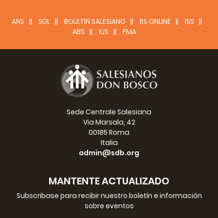
bañarlos, acostarlos, leerles un libro antes de dormir… Pero
cada vez que se realizan estas acciones, se van
ANS
SDL
BOLETIN SALESIANO
BS ONLINE
ISS
consolidando los vínculos entre padres e hijos.
ABS
IUS
FMA
Un ritual entonces, es cualquier espacio en el cual los
padres y los hijos pueden tener, seguros de encontrar una
ocasión de encuentro significativo con las personas
amadas, un modo especial de reforzar cada día los lazos
emocionales.
Finalmente, los rituales representan preciosos momentos
Sede Centrale Salesiana
de comunión entorno a los ritos, capaces garantizar el
Via Marsala, 42
sentido de seguridad y protección que tanto
00185 Roma
necesitamos para experimentar serenidad y equilibrio.
Italia
Nos hacen sentir parte de nuestra familia y nos ofrecen el
admin@sdb.org
espacio apropiado para comunicarnos y mantener vivo el
vínculo con los otros.
MANTENTE ACTUALIZADO
El poder de los rituales es precisamente este: crear
ocasiones de encuentro en los momentos de dificultad y
Subscribase para recibir nuestro boletín e información
naturalmente, fortalecer los vínculos cuando regresa la
sobre eventos
armonía a la relación.