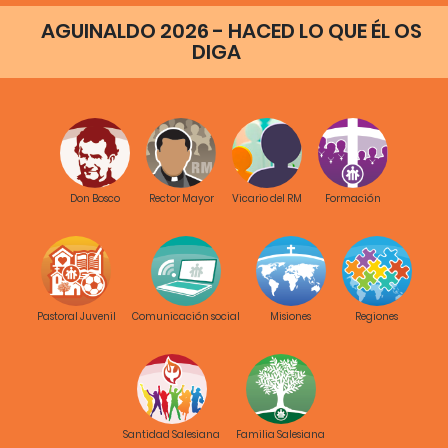
afecto estable.
AGUINALDO 2026 - HACED LO QUE ÉL OS
Así como los actos de
rutina
, los rituales son repetitivos,
DIGA
tanto que se tornan predecibles. Cada uno sabe qué
debe esperar y cuales son sus responsabilidades.
Existe sin embargo, una diferencia importante: los rituales
diversamente de los actos de
rutina
, tienen un significado
simbólico muy fuerte para la familia que los adquiere.
Vestirse por la mañana es una
rutina
, saludar a la pareja o
Don Bosco
Rector Mayor
Vicario del RM
Formación
al hijo con un beso antes de salir de casa, es un ritual. La
diferencia está en que a diferencia del hábito de vestirse
todos los días, el beso encierra en sí un valor importante,
puede por ejemplo significar
te quiero mucho... te
extrañaré.
Pastoral Juvenil
Comunicación social
Misiones
Regiones
Almorzar juntos los domingos, descansar juntos al final
del día comiendo un helado o tomando un café, son
ejemplos de rituales y cada familia a lo largo del tiempo
va incorporando en su vida, los que más le convienen.
Mientras los hijos son pequeños se celebran muchos
Santidad Salesiana
Familia Salesiana
rituales que facilitan su crecimiento: alimentarlos,