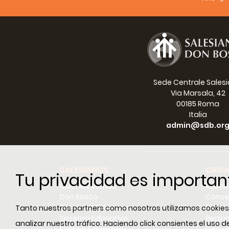
Motivi
presen
Come 
Sede Centrale Sales
di Don
Via Marsala, 42
apertu
00185 Roma
Mancan
Italia
esso l
admin@sdb.or
Vietna
confra
pedago
Alcune
SALESIANOS
ORGA
salesi
Tu privacidad es importan
grande
Quiénes somos
Recto
forte 
Don Bosco
Conse
Tra mo
Santidad Salesiana
Dicast
Tanto nuestros partners como nosotros utilizamos cookies e
consap
Sistema Educativo
Regio
analizar nuestro tráfico. Haciendo click consientes el uso
sono p