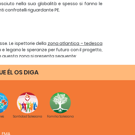
ciuto nella sua globalità e spesso si fanno le
i confratelli riguardante PE.
se. Le ispettorie della
zona atlantica – tedesca
o e legano le speranze per futuro con il progetto,
 in questa zona si presenta seguente:
E ÉL OS DIGA
o al livello dei direttori e Consiglio ispettoriale.
 invece le comunità lo accolgono in modo molto
 a volte non sono interessati oppure lo sentono
a in questa zona in modo seguente:
nes
Santidad Salesiana
Familia Salesiana
FMA