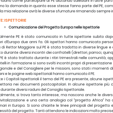
ano come partecipare al PE aiutando salesiani in altre parti d
o la domanda in quanto esse stesse fanno parte del PE, come p
 la mia relazione avrà le diverse sfumature rimanendo sempre in 
TE: ISPETTORIE
Comunicazione del Progetto Europa nelle Ispettorie
lmente PE è stato comunicato in tutte ispettorie subito dopo
ori d’Europa due anni fa. Gli ispettori hanno comunicato person
a di Rettor Maggiore sul PE è stata tradotta in diverse lingue e 
o durante diversi incontri dei confratelli (direttori, parroci, quinq
E è stato trattato durante i ritiri trimestrali nelle comunità, opp
elli in formazione si sono svolti incontri propri di presentazione e
gionale e del Consigliere per le missioni, sono stati i momenti di
ani e le pagine web ispettoriali hanno comunicato il PE.
e i Capitoli Ispettoriali il tema del PE era presente, alcune ispe
spettoria nei documenti postcapitolari. In alcune ispettorie pi
 durante diversi raduni del Consiglio Ispettoriale.
lmente, si trova tanto interesse, ma nascono anche le divers
rivitalizzazione e una certa analogia col “progetto Africa” ha 
nari in Europa. Si sono chiarite le linee principali del proget
ssità del progetto. Tanti attendono le indicazioni molto precise 