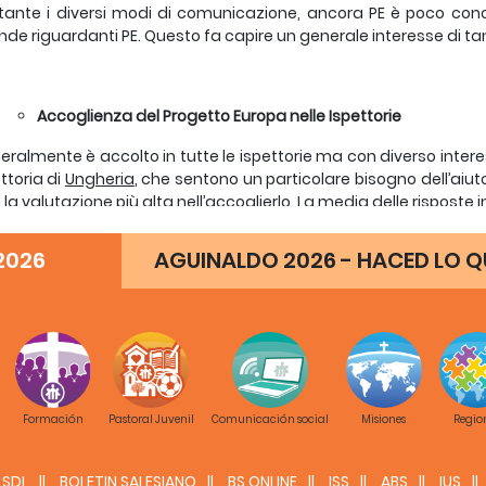
ante i diversi modi di comunicazione, ancora PE è poco conos
e riguardanti PE. Questo fa capire un generale interesse di tant
Accoglienza del Progetto Europa nelle Ispettorie
eralmente è accolto in tutte le ispettorie ma con diverso interes
ettoria di
Ungheria
, che sentono un particolare bisogno dell’aiut
la valutazione più alta nell’accoglierlo. La media delle risposte
iglio ispettoriale e Direttori (4,5)
ratelli in formazione iniziale (4,5) -
dove ci sono
2026
AGUINALDO 2026 - HACED LO QU
fratelli nelle comunità (4)
aboratori laici e giovani (4)
 ispettorie di
Polonia e di CIMEK
l’accoglienza si vede sopratutt
ben accolto, è anche dai giovani confratelli in formazione,
, spesso non interessandosi particolarmente. I laici e giovani
na cosa lontana. La votazione media delle risposte si present
iglio ispettoriale e Direttori (4)
Formación
Pastoral Juvenil
Comunicación social
Misiones
Regio
ratelli in formazione iniziale (4,5)
fratelli nelle comunità (2)
aboratori laici e giovani (1)
SDL
BOLETIN SALESIANO
BS ONLINE
ISS
ABS
IUS