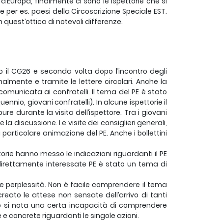
’Europa, finalmente ci sono le ispettorie che si
er es. paesi della Circoscrizione Speciale EST.
quest’ottica di notevoli differenze.
 il CG26 e seconda volta dopo l’incontro degli
almente e tramite le lettere circolari. Anche la
comunicata ai confratelli. Il tema del PE è stato
uennio, giovani confratelli). In alcune ispettorie il
ure durante la visita dell’ispettore. Tra i giovani
 la discussione. Le visite dei consiglieri generali,
 particolare animazione del PE. Anche i bollettini
ttorie hanno messo le indicazioni riguardanti il PE
ù direttamente interessate PE è stato un tema di
e perplessità. Non è facile comprendere il tema
creato le attese non sensate dell’arrivo di tanti
to e si nota una certa incapacità di comprendere
e concrete riguardanti le singole azioni.