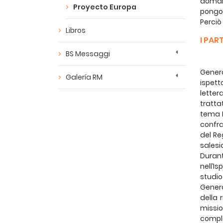
domand
Proyecto Europa
pongon
Perciò
Libros
I PAR
BS Messaggi
Genera
Galería RM
ispett
letter
trattat
tema P
confrat
del Re
salesi
Durant
nell’I
studio
Genera
della 
missio
comple