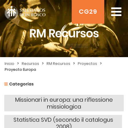
CG29
RM Recursos
>
>
>
>
Inicio
Recursos
RM Recursos
Proyectos
Proyecto Europa
Categorías
Missionari in europa: una riflessione
missiologica
Statistica SVD (secondo il catalogus
2008)