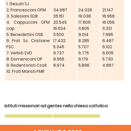
1. Gesuiti SJ
2. Francescani OFM
34.687
24.028
21.147
3. Salesiani SDB
26.151
19.038
16.958
4. Cappuccini OFM
20.545
17.606
16.056
cap.
16.624
11.805
11.321
5. Benedettini OSB
11.500
9.014
7.995
6. Frat. Sc. Cristiane
17.432
8.285
6.487
FSC
5.345
5.707
6.102
7. Verbiti SVD
9.737
6.775
6.005
8. Domenicani OP
8.956
6.179
5.730
9. Redentoristi CssR
8.974
5.896
4.867
10. Frati Maristi FMR
Istituti missionari ad gentes nella chiesa cattolica
1.
Verbiti SVD