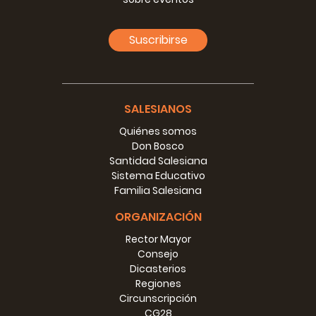
Suscribirse
MISSIONARI IN EUROPA:
UNA RIFLESSIONE MISSIOLOGICA
Martin Ueffing SVD
(ueffingsvd@yahoo.com)
SALESIANOS
Introduzione
Quiénes somos
Don Bosco
MISSIONE
Santidad Salesiana
Sviluppi Generali
Sistema Educativo
La Missione SVD in Europa
Familia Salesiana
MISSIONARI
ORGANIZACIÓN
Mutamenti nel Personale della Missione
Missionari che vivono l’Inter-culturalità
Rector Mayor
Preparazione dei Missionari
Consejo
Orientamenti Missionari
Dicasterios
Spiritualità Missionaria
Regiones
Missione ed Enculturazione
Circunscripción
CG28