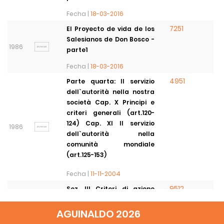
Fecha |
18-03-2016
7251
El Proyecto de vida de los
Salesianos de Don Bosco -
1986
parte1
Fecha |
18-03-2016
4951
Parte quarta: Il servizio
dell`autorità nella nostra
società Cap. X Principi e
criteri generali (art.120-
124) Cap. XI Il servizio
1986
dell`autorità nella
comunità mondiale
(art.125-153)
Fecha |
11-11-2004
9512
Sez. III Criteri di azione
Salesiana (art.40-43)
Sez.IV I corresponsabili
AGUINALDO 2026
1986
della missione (art.44-48)