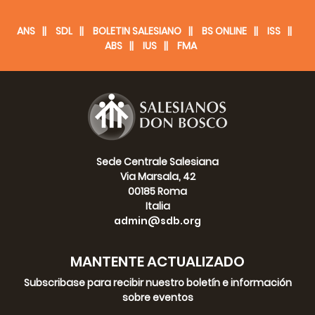
Conclusione (art.191-196) -
1986
Regolamenti generali -
ANS
SDL
BOLETIN SALESIANO
Bibliografia
BS ONLINE
ISS
ABS
IUS
FMA
Fecha |
11-11-2004
Sede Centrale Salesiana
Via Marsala, 42
00185 Roma
Italia
admin@sdb.org
MANTENTE ACTUALIZADO
Subscribase para recibir nuestro boletín e información
sobre eventos