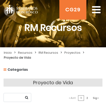
CG29
RM Recursos
>
>
>
>
Inicio
Recursos
RM Recursos
Proyectos
Proyecto de Vida
Categorías
Proyecto de Vida
< Ant
1
2
Sig >