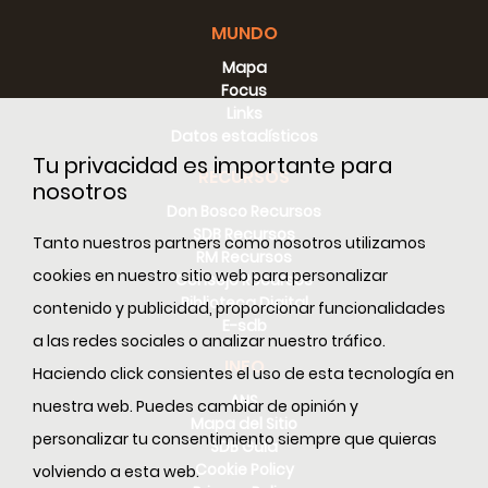
MUNDO
Mapa
Focus
Links
Datos estadísticos
Tu privacidad es importante para
RECURSOS
nosotros
Don Bosco Recursos
SDB Recursos
Tanto nuestros partners como nosotros utilizamos
RM Recursos
cookies en nuestro sitio web para personalizar
Consejo Recursos
Biblioteca Digital
contenido y publicidad, proporcionar funcionalidades
E-sdb
a las redes sociales o analizar nuestro tráfico.
INFO
Haciendo click consientes el uso de esta tecnología en
ANS
nuestra web. Puedes cambiar de opinión y
Mapa del Sitio
personalizar tu consentimiento siempre que quieras
SDB Guía
Cookie Policy
volviendo a esta web.