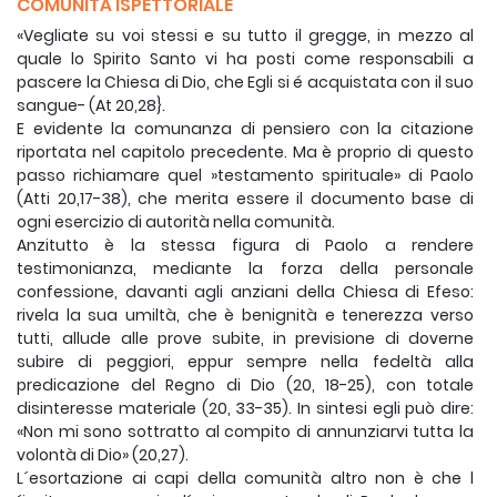
COMUNITÀ ISPETTORIALE
«Vegliate su voi stessi e su tutto il gregge, in mezzo al
quale lo Spirito Santo vi ha posti come responsabili a
pascere la Chiesa di Dio, che Egli si é acquistata con il suo
sangue- (At 20,28}.
E evidente la comunanza di pensiero con la citazione
riportata nel capitolo precedente. Ma è proprio di questo
passo richiamare quel »testamento spirituale» di Paolo
(Atti 20,17-38), che merita essere il documento base di
ogni esercizio di autorità nella comunità.
Anzitutto è la stessa figura di Paolo a rendere
testimonianza, mediante la forza della personale
confessione, davanti agli anziani della Chiesa di Efeso:
rivela la sua umiltà, che è benignità e tenerezza verso
tutti, allude alle prove subite, in previsione di doverne
subire di peggiori, eppur sempre nella fedeltà alla
predicazione del Regno di Dio (20, 18-25), con totale
disinteresse materiale (20, 33-35). In sintesi egli può dire:
«Non mi sono sottratto al compito di annunziarvi tutta la
volontà di Dio» (20,27).
L´esortazione ai capi della comunità altro non è che l