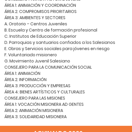
ÁREA 1: ANIMACIÓN Y COORDINACIÓN
ÁREA 2: COMPROMISOS PRIORITARIOS
ÁREA 3: AMBIENTES Y SECTORES
A. Oratorio – Centros Juveniles
B. Escuela y Centro de formación profesional
C. Institutos de Educación Superior
D. Parroquias y santuarios confiados a los Salesianos
E. Obras y Servicios sociales para jóvenes en riesgo
F. Voluntariado misionero
G. Movimiento Juvenil Salesiano
CONSEJERO PARA LA COMUNICACIÓN SOCIAL
ÁREA 1: ANIMACIÓN
ÁREA 2: INFORMACIÓN
ÁREA 3: PRODUCCIÓN Y EMPRESAS
ÁREA 4: BIENES ARTÍSTICOS Y CULTURALES
CONSEJERO PARA LAS MISIONES
ÁREA 1: VOCACIÓN MISIONERA AD GENTES
ÁREA 2: ANIMACIÓN MISIONERA
ÁREA 3: SOLIDARIDAD MISIONERA
ECÓNOMO GENERAL
ÁREA 1: TESTIMONIO INSTITUCIONAL DE POBREZA EVANGÉLICA