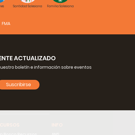
nes
Santidad Salesiana
Familia Salesiana
FMA
NTE ACTUALIZADO
nuestro boletín e información sobre eventos
Suscribirse
ECURSOS
INFO
n Bosco Recursos
ANS