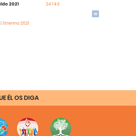
ldo 2021
24743
 |
Strenna 2021
E ÉL OS DIGA