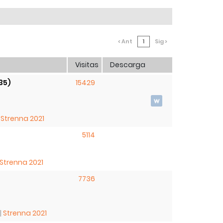
< Ant
1
Sig >
Visitas
Descarga
35)
15429
|
Strenna 2021
5114
Strenna 2021
7736
|
Strenna 2021