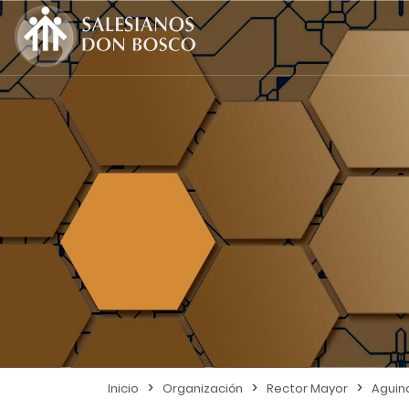
>
>
>
Inicio
Organización
Rector Mayor
Aguin