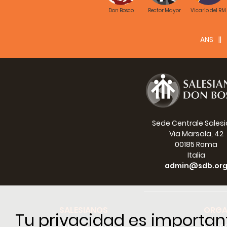
Don Bosco
Rector Mayor
Vicario del RM
ANS
Sede Centrale Sales
Via Marsala, 42
00185 Roma
Italia
admin@sdb.or
SALESIANOS
ORGA
Tu privacidad es importan
Quiénes somos
Recto