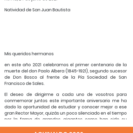
Natividad de San Juan Bautista
Mis queridos hermanos
en este año 2021 celebramos el primer centenario de la
muerte del don Paolo Albera (1845-1921), segundo sucesor
de Don Bosco al frente de la Pía Sociedad de San
Francisco de Sales.
El deseo de dirigirme a cada uno de vosotros para
conmemorar juntos este importante aniversario me ha
dado la oportunidad de estudiar y conocer mejor a ese
gran Rector Mayor, quizás un poco silenciado en el tiempo
por la fama de grandes gigantes como han sido su
predecesor (don Miguel Rua) y su sucesor (don Felipe
Rinaldi).