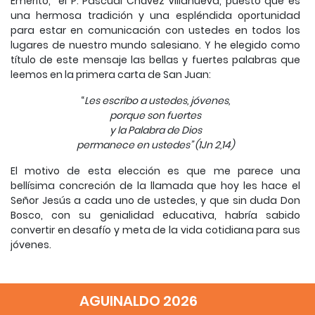
Emérito, el P. Pascual Chávez Villanueva, puesto que es
una hermosa tradición y una espléndida oportunidad
para estar en comunicación con ustedes en todos los
lugares de nuestro mundo salesiano. Y he elegido como
título de este mensaje las bellas y fuertes palabras que
leemos en la primera carta de San Juan:
“
Les escribo a ustedes, jóvenes,
porque son fuertes
y la Palabra de Dios
permanece en ustedes” (1Jn 2,14)
El motivo de esta elección es que me parece una
bellísima concreción de la llamada que hoy les hace el
Señor Jesús a cada uno de ustedes, y que sin duda Don
Bosco, con su genialidad educativa, habría sabido
convertir en desafío y meta de la vida cotidiana para sus
jóvenes.
Mis queridos jóvenes: no puedo ocultarles esta mi
profunda convicción: El Señor, Jesús de Nazaret, Hijo del
AGUINALDO 2026
Padre, es el camino auténtico para la verdadera felicidad
de cada uno de nosotros, de cada uno, cada una, de