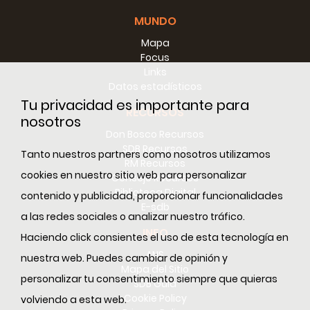
MUNDO
Mapa
Focus
Links
Datos estadísticos
Tu privacidad es importante para
RECURSOS
nosotros
Don Bosco Recursos
SDB Recursos
Tanto nuestros partners como nosotros utilizamos
RM Recursos
cookies en nuestro sitio web para personalizar
Consejo Recursos
Biblioteca Digital
contenido y publicidad, proporcionar funcionalidades
E-sdb
a las redes sociales o analizar nuestro tráfico.
INFO
Haciendo click consientes el uso de esta tecnología en
ANS
nuestra web. Puedes cambiar de opinión y
Mapa del Sitio
personalizar tu consentimiento siempre que quieras
SDB Guía
Cookie Policy
volviendo a esta web.