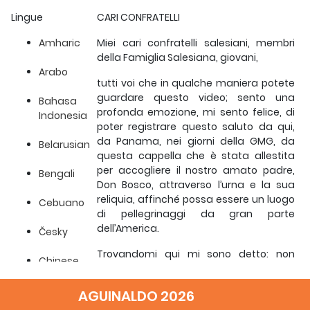
Lingue
CARI CONFRATELLI
Amharic
Miei cari confratelli salesiani, membri
della Famiglia Salesiana, giovani,
Arabo
tutti voi che in qualche maniera potete
guardare questo video; sento una
Bahasa
profonda emozione, mi sento felice, di
Indonesia
poter registrare questo saluto da qui,
da Panama, nei giorni della GMG, da
Belarusian
questa cappella che è stata allestita
per accogliere il nostro amato padre,
Bengali
Don Bosco, attraverso l’urna e la sua
reliquia, affinché possa essere un luogo
Cebuano
di pellegrinaggi da gran parte
dell’America.
Česky
Trovandomi qui mi sono detto: non
Chinese
posso perdere l’opportunità di salutare i
Simple
miei confratelli, tutti i miei confratelli, e di
AGUINALDO 2026
invitarvi a continuare a vivere
Chinese