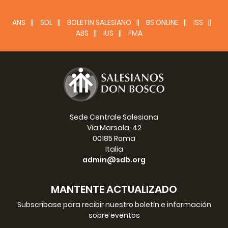
Unidos en la oración diaria del Santo Rosario,
tuyo en Don Bosco
ANS
SDL
BOLETIN SALESIANO
BS ONLINE
ISS
p.
Václav Klement,
ABS
IUS
FMA
consejero regional de
SDB
EAO
Sede Centrale Salesiana
Via Marsala, 42
00185 Roma
Italia
admin@sdb.org
MANTENTE ACTUALIZADO
Subscribase para recibir nuestro boletín e información
sobre eventos