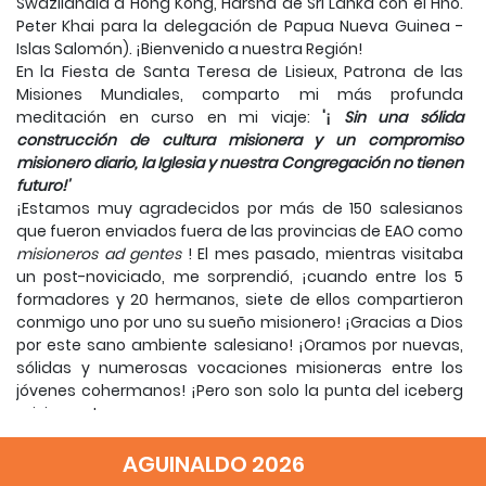
Swazilandia a Hong Kong, Harsha de Sri Lanka con el Hno.
Peter Khai para la delegación de Papua Nueva Guinea -
Islas Salomón).
¡Bienvenido a nuestra Región!
En la Fiesta de Santa Teresa de Lisieux, Patrona de las
Misiones Mundiales, comparto mi más profunda
meditación en curso en mi viaje:
'¡
Sin una sólida
construcción de cultura misionera y un compromiso
misionero diario, la Iglesia y nuestra Congregación no tienen
futuro!'
¡Estamos muy agradecidos por más de 150 salesianos
que fueron enviados fuera de las provincias de EAO como
misioneros ad gentes
!
El mes pasado, mientras visitaba
un post-noviciado, me sorprendió, ¡cuando entre los 5
formadores y 20 hermanos, siete de ellos compartieron
conmigo uno por uno su sueño misionero!
¡Gracias a Dios
por este sano ambiente salesiano!
¡Oramos por nuevas,
sólidas y numerosas vocaciones misioneras entre los
jóvenes cohermanos!
¡Pero son solo la punta del iceberg
misionero!
Como el Papa Francisco comparte en su
Evangelii
AGUINALDO 2026
Gaudium
:
“¡Si queremos avanzar en la vida espiritual,