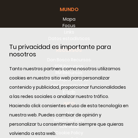
MUNDO
Mapa
Focus
Links
Datos estadísticos
Tu privacidad es importante para
RECURSOS
nosotros
Don Bosco Recursos
SDB Recursos
Tanto nuestros partners como nosotros utilizamos
RM Recursos
cookies en nuestro sitio web para personalizar
Consejo Recursos
Biblioteca Digital
contenido y publicidad, proporcionar funcionalidades
E-sdb
a las redes sociales o analizar nuestro tráfico.
INFO
Haciendo click consientes el uso de esta tecnología en
ANS
nuestra web. Puedes cambiar de opinión y
Mapa del Sitio
personalizar tu consentimiento siempre que quieras
SDB Guía
Cookie Policy
volviendo a esta web.