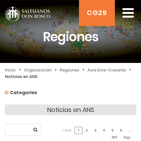
CG29
Regiones
>
>
>
>
Inicio
Organización
Regiones
Asia Este-Oceanía
Noticias en ANS
Categorías
Noticias en ANS
< Ant
1
2
3
4
5
6
...
183
Sig >