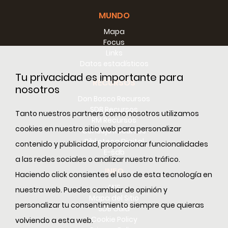
MUNDO
Mapa
Focus
Links
Datos estadísticos
Tu privacidad es importante para
RECURSOS
nosotros
Don Bosco Recursos
SDB Recursos
Tanto nuestros partners como nosotros utilizamos
RM Recursos
cookies en nuestro sitio web para personalizar
Consejo Recursos
Biblioteca Digital
contenido y publicidad, proporcionar funcionalidades
E-sdb
a las redes sociales o analizar nuestro tráfico.
INFO
Haciendo click consientes el uso de esta tecnología en
ANS
nuestra web. Puedes cambiar de opinión y
Mapa del Sitio
personalizar tu consentimiento siempre que quieras
SDB Guía
Cookie Policy
volviendo a esta web.