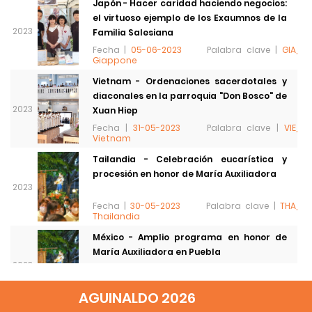
Japón - Hacer caridad haciendo negocios:
el virtuoso ejemplo de los Exaumnos de la
2023
Familia Salesiana
Fecha |
05-06-2023
Palabra clave |
GIA,
Giappone
Vietnam - Ordenaciones sacerdotales y
diaconales en la parroquia "Don Bosco" de
2023
Xuan Hiep
Fecha |
31-05-2023
Palabra clave |
VIE,
Vietnam
Tailandia - Celebración eucarística y
procesión en honor de María Auxiliadora
2023
Fecha |
30-05-2023
Palabra clave |
THA,
Thailandia
México - Amplio programa en honor de
María Auxiliadora en Puebla
2023
Fecha |
30-05-2023
Palabra clave |
THA,
AGUINALDO 2026
Thailandia