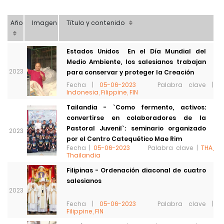
Año
Imagen
Título y contenido
Estados Unidos  En el Día Mundial del
Medio Ambiente, los salesianos trabajan
2023
para conservar y proteger la Creación
Fecha |
05-06-2023
Palabra clave |
Indonesia, Filippine, FIN
Tailandia - `Como fermento, activos:
convertirse en colaboradores de la
Pastoral Juvenil`: seminario organizado
2023
por el Centro Catequético Mae Rim
Fecha |
05-06-2023
Palabra clave |
THA,
Thailandia
Filipinas - Ordenación diaconal de cuatro
salesianos
2023
Fecha |
05-06-2023
Palabra clave |
Filippine, FIN