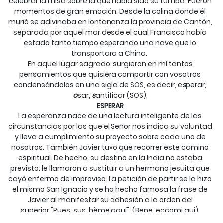
celebrar la misa sobre la que había sido su tumba. Fueron
momentos de gran emoción. Desde la colina donde él
murió se adivinaba en lontananza la provincia de Cantón,
separada por aquel mar desde el cual Francisco había
estado tanto tiempo esperando una nave que lo
transportara a China.
En aquel lugar sagrado, surgieron en mí tantos
pensamientos que quisiera compartir con vosotros
condensándolos en una sigla de SOS, es decir, e
s
perar,
o
sar,
s
antificar (SOS).
ESPERAR
La esperanza nace de una lectura inteligente de las
circunstancias por las que el Señor nos indica su voluntad
y lleva a cumplimiento su proyecto sobre cada uno de
nosotros. También Javier tuvo que recorrer este camino
espiritual. De hecho, su destino en la India no estaba
previsto: le llamaron a sustituir a un hermano jesuita que
cayó enfermo de improviso. La petición de partir se la hizo
el mismo San Ignacio y se ha hecho famosa la frase de
Javier al manifestar su adhesión a la orden del
superior:"Pues, sus, hème aquí". (Bene, eccomi qui).
El 15 de marzo de 1540 parte como embajador del rey Juan