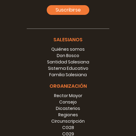
pobres y por los pobres. Todos encuentran en él un amigo
Suscribirse
sincero y un padre cariñoso.
Es una persona modesta, abierta a todos, que no presta
atención a los sacrificios y al trabajo duro. Ya entonces se
dice: "¡Sé humilde y bueno como Don Majcen y tú también
puedes convertirte en un santo!" Incluso las autoridades
SALESIANOS
del régimen comunista de Mao lo ven como un hombre
Quiénes somos
que trabaja por el bien de los chinos y, mientras que los
Don Bosco
otros misioneros ya han sido expulsados ​​o están
Santidad Salesiana
sufriendo en las cárceles, es profesor de idioma ruso en la
Sistema Educativo
escuela secundaria del estado durante un año. Después
Familia Salesiana
de esto experimenta la primera expulsión, el primer exilio,
pero no se da por vencido. Cura heridas y se prepara para
ORGANIZACIÓN
Macao para la nueva misión.
En Hanoi acepta el orfanato con cinco dólares en el
Rector Mayor
bolsillo. Los pobres huérfanos, eran 550, encuentran en él
Consejo
un padre cariñoso. Después del colapso de Vietnam del
Dicasterios
Norte, él transfiere a todos los huérfanos al sur y les salva
Regiones
la vida.
Circunscripción
Sigue la edad de oro de su obra misionera. De la nada, en
CG28
los veinte años que pasó en Vietnam, floreció un inmenso
CG29