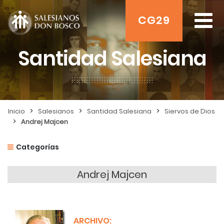
CG29
Santidad Salesiana
>
>
>
Inicio
Salesianos
Santidad Salesiana
Siervos de Dios
>
Andrej Majcen
Categorías
Andrej Majcen
ARCHIVO: