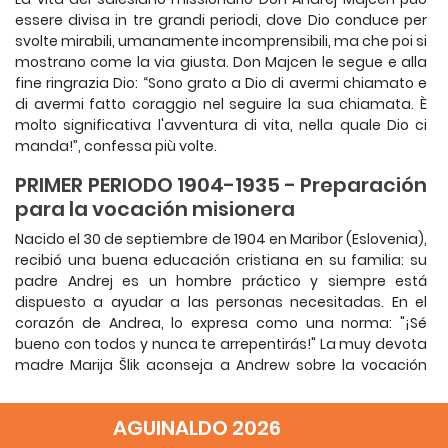
essere divisa in tre grandi periodi, dove Dio conduce per
svolte mirabili, umanamente incomprensibili, ma che poi si
mostrano come la via giusta. Don Majcen le segue e alla
fine ringrazia Dio: “Sono grato a Dio di avermi chiamato e
di avermi fatto coraggio nel seguire la sua chiamata. È
molto significativa l'avventura di vita, nella quale Dio ci
manda!”, confessa più volte.
PRIMER PERIODO 1904-1935 - Preparación
para la vocación misionera
Nacido el 30 de septiembre de 1904 en Maribor (Eslovenia),
recibió una buena educación cristiana en su familia: su
padre Andrej es un hombre práctico y siempre está
dispuesto a ayudar a las personas necesitadas. En el
corazón de Andrea, lo expresa como una norma: "¡Sé
bueno con todos y nunca te arrepentirás!" La muy devota
madre Marija Šlik aconseja a Andrew sobre la vocación
eclesiástica, pero prevalece la opinión del padre que
quiere que él domine, ya que solo así podrá ayudar a las
AGUINALDO 2026
personas. Su madre, temiendo que se pierda, lo