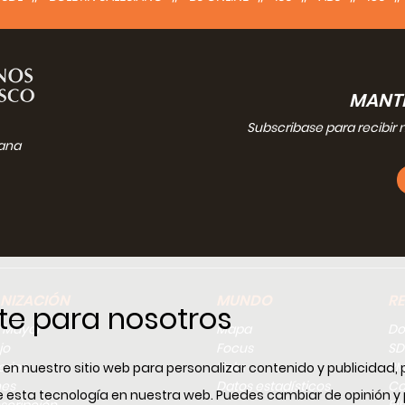
esia, además, considera la santidad como la carta convincent
al año 2000. Ésta es una indicación, que no se debe dar por de
o testimonio, en nuestro futuro. “El mayor homenaje que todas las i
o, será la demostración de la omnipotente presencia del Redent
s y mujeres de tantas lenguas y razas, que han seguido a Cristo en
MANTE
e contexto de acción de gracias y de testimonio de santidad se 
es. Es un punto que caracteriza este Jubileo y tiene su impo
Subscribase para recibir 
iana
eración entre los grandes signos de la fase preparatoria y de la ce
ración y penitencia, a la petición de perdón por las responsabilidad
 de los cristianos, a la celebración de los sínodos continentales.
Bula de convocación del Jubileo se coloca en otra serie de exige
tición de perdón, la caridad hacia los pobres y los marginados y la 
oria de los mártires no es, pues, un papel reservado a especialist
iturgia, sino casi una dimensión de la pertenencia a la Iglesia.
ho, en la experiencia de fe y en la historia de la Iglesia el martir
 hora del nacimiento y de la primera difusión del cristianismo. U
NIZACIÓN
MUNDO
R
te para nosotros
el cual la comunidad cristiana “ha vuelto de nuevo a ser Iglesia de m
 Mayor
Mapa
Do
tirio es la participación de forma viva y real en el sacrificio d
jo
Focus
SD
os una dimensión connatural y necesaria de la vida cristiana qu
erios
Links
RM
n nuestro sitio web para personalizar contenido y publicidad, 
miento de la vida.
nes
Datos estadísticos
Co
o, la existencia cristiana está permanentemente abierta a la eve
 de esta tecnología en nuestra web. Puedes cambiar de opinión 