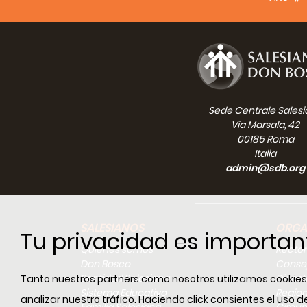
La Igl
asoma 
nuestr
Mileni
hombre
En est
mártir
Sede Centrale Sales
consid
Via Marsala, 42
a la o
00185 Roma
unidad
Italia
En la 
admin@sdb.org
y la pe
La mem
en la L
De hec
fue la
SALESIANOS
ORGA
Tu privacidad es importan
XX en 
Quiénes somos
Rector
El mar
Don Bosco
Conse
extrem
Santidad Salesiana
Dicast
Tanto nuestros partners como nosotros utilizamos cookies e
ofreci
Sistema Educativo
Regio
Por es
analizar nuestro tráfico. Haciendo click consientes el uso