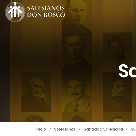
S
>
>
>
Inicio
Salesianos
Santidad Salesiana
Su