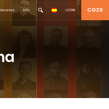
CG29
Recursos
Info
LOGIN
na