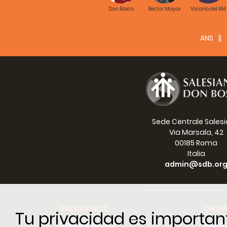
Don Bosco
Rector Mayor
Vicario del RM
ANS
Sede Centrale Sales
Via Marsala, 42
00185 Roma
Italia
admin@sdb.or
SALESIANOS
ORGA
Tu privacidad es importan
Quiénes somos
Recto