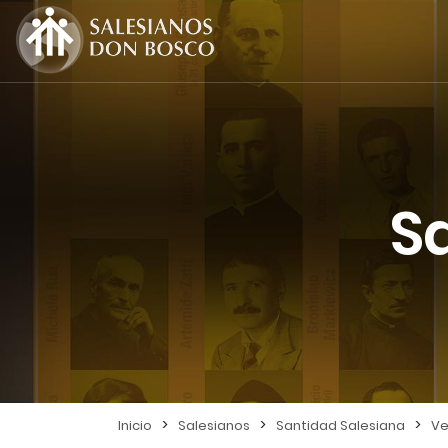
S
>
>
>
Inicio
Salesianos
Santidad Salesiana
Ve