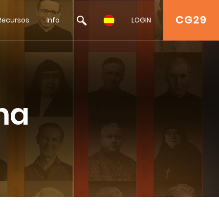
CG29
Recursos
Info
LOGIN
na