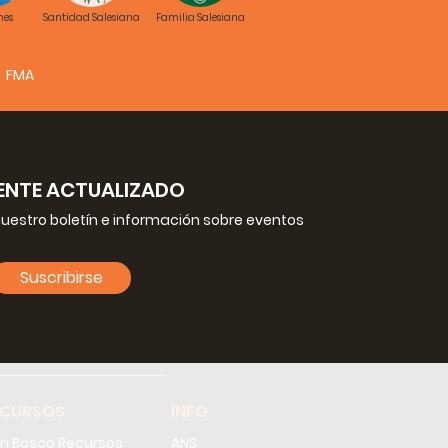
nes
Santidad Salesiana
Familia Salesiana
FMA
NTE ACTUALIZADO
nuestro boletín e información sobre eventos
Suscribirse
ECURSOS
INFO
n Bosco Recursos
ANS