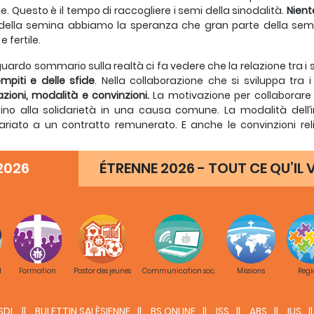
e. Questo è il tempo di raccogliere i semi della sinodalità.
Nient
 della semina abbiamo la speranza che gran parte della se
 fertile.
uardo sommario sulla realtà ci fa vedere che la relazione tra i s
mpiti e delle sfide
. Nella collaborazione che si sviluppa tra i
zioni, modalità e convinzioni.
La motivazione per collaborare 
ino alla solidarietà in una causa comune. La modalità dell
ariato a un contratto remunerato. E anche le convinzioni rel
zioni di fede a un sentimento umanista condiviso.
 diversità propone di partire dal
rispetto alla situazione e vo
2026
ÉTRENNE 2026 - TOUT CE QU’IL V
rato e quella propria del laico. Noi consacrati non siamo c
iene solo a Dio, e i laici non sono chiamati ad essere “salesian
ocazione laicale in tutta la sua grandezza e pienezza. E’ fo
na persona. Tutto questo ci fa vedere la complessità della sfid
M
Formation
Pastor des jeunes
Communication soc.
Missions
Regi
tivare il discernimento
glior modo per avvicinarci a questo tema complesso
porta a 
SDL
BULETTIN SALÈSIENNE
BS ONLINE
ISS
ABS
IUS