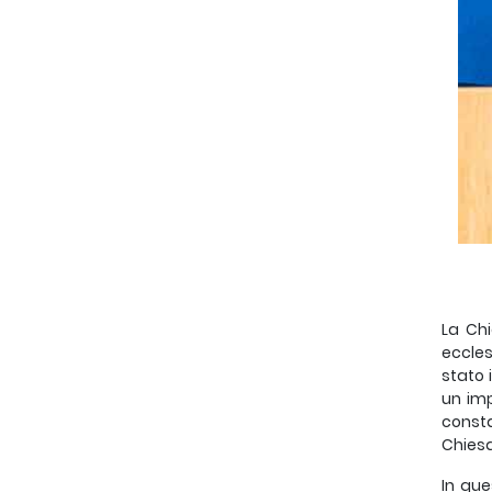
La Chi
eccles
stato 
un imp
consta
Chiesa
In que