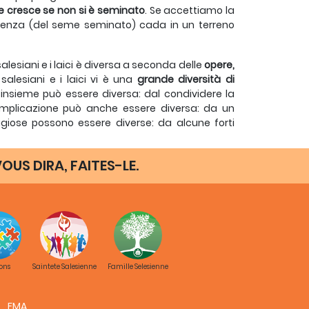
e cresce se non si è seminato
. Se accettiamo la
menza (del seme seminato) cada in un terreno
alesiani e i laici è diversa a seconda delle
opere,
 salesiani e i laici vi è una
grande diversità di
insieme può essere diversa: dal condividere la
’implicazione può anche essere diversa: da un
igiose possono essere diverse: da alcune forti
cazione di ciascuna persona
, quella del salesiano
OUS DIRA, FAITES-LE.
hiamati ad essere padroni di una missione che
i consacrati su una piccola scala” ma a vivere la
ndamentale rispettare i cammini che Dio ha per
a che noi affrontiamo.
ons
Saintete Salesienne
Famille Selesienne
Dio
. Quando guardiamo Dio. Lui ci fa guardare
FMA