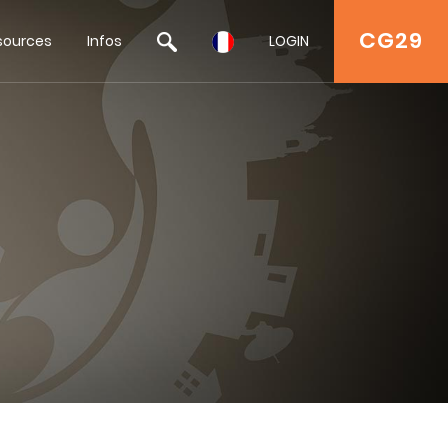
CG29
sources
Infos
LOGIN