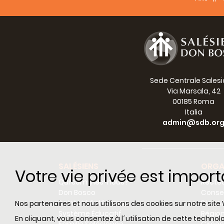
l’uomo
Padre 
Signor
salesi
Dio st
possib
105). 
Sede Centrale Sales
come o
Via Marsala, 42
loro v
00185 Roma
Italia
Il dis
admin@sdb.or
che il
radice
formaz
rinsal
SALÉSIENS
ORGA
Votre vie privée est impor
Lo Spi
Qui sommes-nous?
Recteu
consis
Don Bosco
Consei
consis
Sainteté Salésienne
Dicas
Nos partenaires et nous utilisons des cookies sur notre site 
guarda
Système Éducatif
Régio
En cliquant, vous consentez à l´utilisation de cette techn
nostro