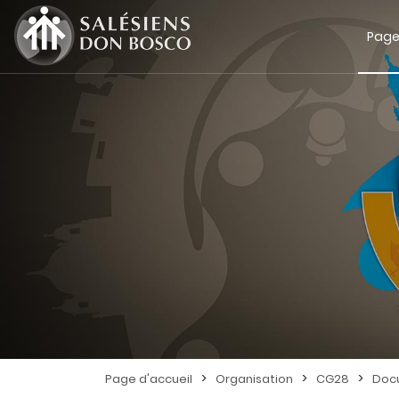
Page
>
>
>
Page d'accueil
Organisation
CG28
Doc