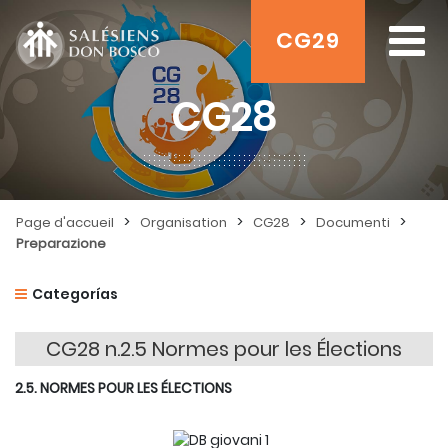
CG29
CG28
>
>
>
>
Page d'accueil
Organisation
CG28
Documenti
Preparazione
Categorías
CG28 n.2.5 Normes pour les Élections
2.5. NORMES POUR LES ÉLECTIONS