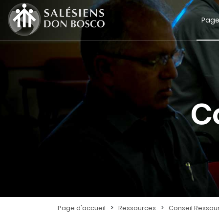
Page
C
>
>
Page d'accueil
Ressources
Conseil Ressou