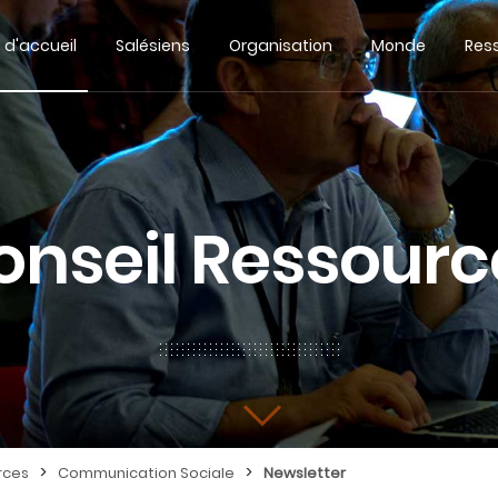
 d'accueil
Salésiens
Organisation
Monde
Res
onseil Ressourc
>
>
rces
Communication Sociale
Newsletter