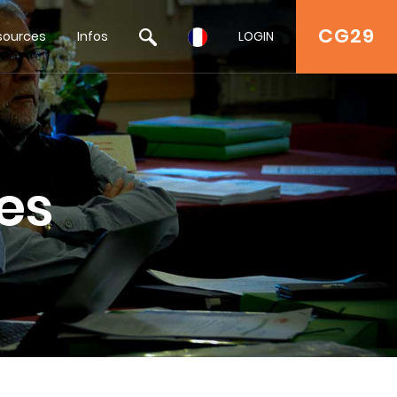
CG29
sources
Infos
LOGIN
es