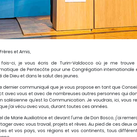
Frères et Amis,
 fois-ci, je vous écris de Turin-Valdocco où je me trouve
matique de Pentecôte pour une Congrégation internationale et
é de Dieu et dans le salut des jeunes.
le dernier communiqué que je vous propose en tant que Consei
t avec vous et avec de nombreuses autres personnes qui donn
n salésienne qu’est la Communication. Je voudrais, ici, vous 
que j’ai vécu avec vous, durant toutes ces années.
tel de Marie Auxiliatrice et devant l'urne de Don Bosco, j'ai rem
tager avec vous travail, projets et rêves. Au pied de ces deux a
ces et vos pays, vos régions et vos continents, tous différe
enne.