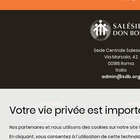
nécess
dans u
: « ...
notre 
été un
tandis
Les r
Sede Centrale Sales
d'appa
Via Marsala, 42
réflex
00185 Roma
des a
Italia
collab
admin@sdb.or
en pla
Pour t
Il est
SALÉSIENS
ORGA
Votre vie privée est impor
bloqu
Qui sommes-nous?
Recteu
sépara
Don Bosco
Consei
à pro
Sainteté Salésienne
Dicas
Nos partenaires et nous utilisons des cookies sur notre site 
salési
Système Éducatif
Régio
Cepend
En cliquant, vous consentez à l´utilisation de cette techn