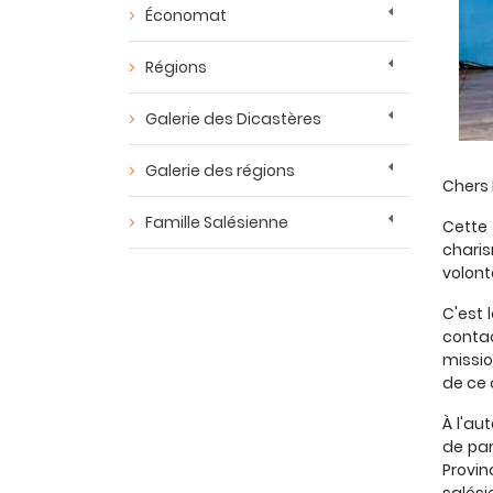
Économat
Régions
Galerie des Dicastères
Galerie des régions
Chers 
Famille Salésienne
Cette
charis
volont
C'est 
contac
missio
de ce 
À l'au
de par
Provin
salési