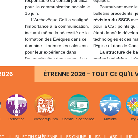
responsable du conseil pontifical
équipes.
pour la communication sociale le
Poursuivant avec le su
15 juin.
bulletins précédents,
j
L’Archevêque Celli a souligné
révision du SSCS
avec
l’importance à la communication,
pour la CS ; points qui,
incluant même la nécessité de la
étant donné le dévelo
formation des Evêques dans ce
technologies et des ma
domaine. Il admire les salésiens
l'Eglise et dans le Con
pour leur expérience dans
La structure de b
l’évangélisation des jeunes. Les
restent valables.
Il s'
membres de la faculté de CS à
ou des idées qui, selon
l’UPS ont fait récemment une
abandonnés, modifiés o
2026
ÉTRENNE 2026 - TOUT CE QU’IL V
grande impression positive sur le
paragraphes et les tit
groupe d’Evêques venus de par
ne pas perdre de vue l
le monde à un séminaire organisé
document qui vise à off
par le Conseil Pontifical.
pour toute la Congréga
De leur part, le département de
Je serai reconnaissant
CS a présenté l’Archevêque avec
que votre équipe, et je
le document cadre salésien SSCS
province vous serez les
M
Formation
Pastor des jeunes
Communication soc.
Missions
Regi
et a promis de répondre aux défis
étude et de cette colla
mis en relief par l’Archevêque
pouvez voir un exemple
SDL
BULETTIN SALÈSIENNE
spécialement en ce qui concerne
BS ONLINE
au sein de l'équipe du
ISS
ABS
IUS