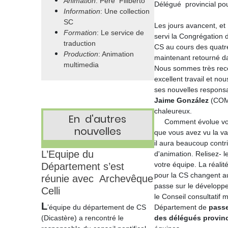
Animation
: Père Filiberto
Délégué provincial pou
Information
: Une collection
SC
Les jours avancent, et
Formation
: Le service de
servi la Congrégation 
traduction
CS au cours des quatr
Production
: Animation
maintenant retourné da
multimedia
Nous sommes très reco
excellent travail et nou
ses nouvelles responsa
Jaime González
(COM)
chaleureux.
En d'autres
Comment évolue votr
nouvelles
que vous avez vu la va
il aura beaucoup contr
L’Equipe du
d'animation. Relisez- 
votre équipe. La ré
ali
Département s’est
pour la CS changent au
réunie avec Archevêque
passe sur le développe
Celli
le Conseil consultatif 
L
’équipe du département de CS
Département de
passe
(Dicastère) a rencontré le
des délégués provin