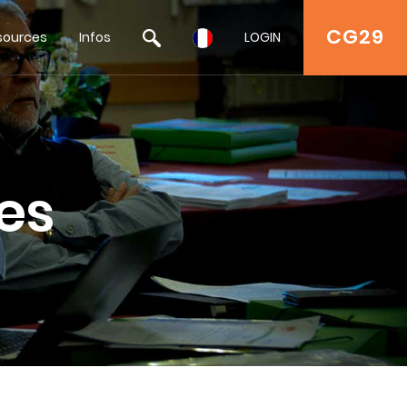
CG29
sources
Infos
LOGIN
es