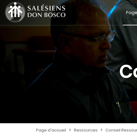
Page
C
>
>
Page d'accueil
Ressources
Conseil Ressou