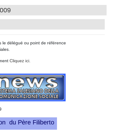
2009
s le délégué ou point de référence
ales.
ement
Cliquez ici
.
9
on du Père Filiberto