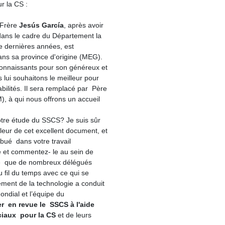
r la CS :
 Frère
Jesús García
, après avoir
dans le cadre du Département la
e dernières années, est
ns sa province d'origine (MEG).
nnaissants pour son généreux et
s lui souhaitons le meilleur pour
bilités. Il sera remplacé par Père
, à qui nous offrons un accueil
e étude du SSCS? Je suis sûr
leur de cet excellent document, et
ibué dans votre travail
le et commentez- le au sein de
té que de nombreux délégués
 fil du temps avec ce qui se
ment de la technologie a conduit
mondial et l’équipe du
r en revue le SSCS à l'aide
ciaux pour la CS
et de leurs