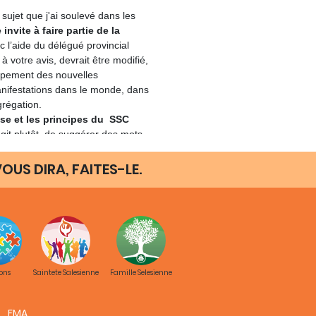
jet que j'ai soulevé dans les
e invite à faire partie de la
 l’aide du délégué provincial
 à votre avis, devrait être modifié,
ppement des nouvelles
nifestations dans le monde, dans
grégation.
ase et les principes du SSC
agit plutôt de suggérer des mots
 vous, devraient être
u ajoutés à l'égard de l'un des
OUS DIRA, FAITES-LE.
res du document. Prenez soin de
e fait que nous parlons d'un
rir des lignes directrices valables
tion.
 pour votre participation, ainsi
 suis sûr que vous et votre
 premier à bénéficier de cette
ons
Saintete Salesienne
Famille Selesienne
boration.
En cliquant ici
, vous
 de quelques notes déjà faites
 Département (en IT et EN).
FMA