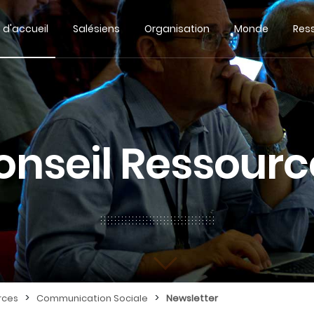
 d'accueil
Salésiens
Organisation
Monde
Res
onseil Ressourc
>
>
rces
Communication Sociale
Newsletter