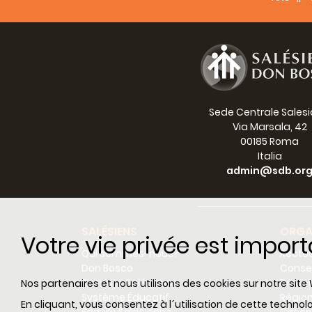
Sede Centrale Sales
Via Marsala, 42
00185 Roma
Italia
admin@sdb.or
SALÉSIENS
ORGA
Votre vie privée est impor
Qui sommes-nous?
Recteu
Don Bosco
Consei
Sainteté Salésienne
Dicas
Nos partenaires et nous utilisons des cookies sur notre site 
Système Éducatif
Régio
En cliquant, vous consentez à l´utilisation de cette techn