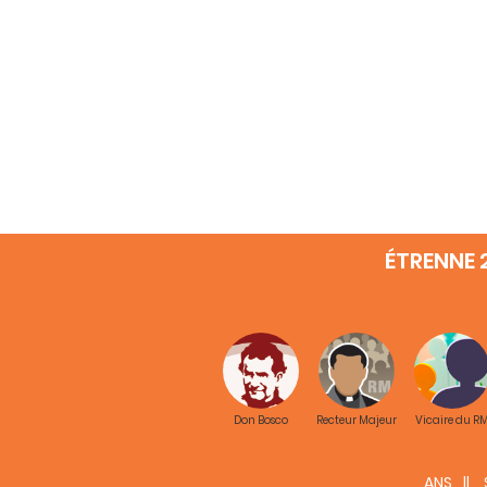
ÉTRENNE 
Don Bosco
Recteur Majeur
Vicaire du R
ANS