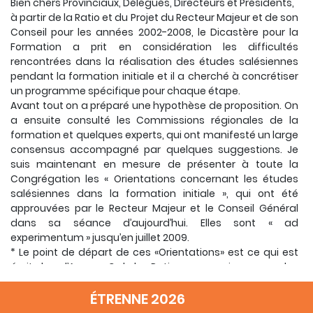
Bien chers Provinciaux, Délégués, Directeurs et Présidents,
à partir de la Ratio et du Projet du Recteur Majeur et de son
Conseil pour les années 2002-2008, le Dicastère pour la
Formation a prit en considération les difficultés
rencontrées dans la réalisation des études salésiennes
pendant la formation initiale et il a cherché à concrétiser
un programme spécifique pour chaque étape.
Avant tout on a préparé une hypothèse de proposition. On
a ensuite consulté les Commissions régionales de la
formation et quelques experts, qui ont manifesté un large
consensus accompagné par quelques suggestions. Je
suis maintenant en mesure de présenter à toute la
Congrégation les « Orientations concernant les études
salésiennes dans la formation initiale », qui ont été
approuvées par le Recteur Majeur et le Conseil Général
dans sa séance d’aujourd’hui. Elles sont « ad
experimentum » jusqu’en juillet 2009.
* Le point de départ de ces «Orientations» est ce qui est
écrit dans l’Annexe 3 de la «Ratio» en ce qui concerne les
discipline salésiennes. Les indications de cet Annexe ont
été exprimées ici en cours d’enseignement, selon une
ÉTRENNE 2026
formalité scientifique par titre, contenu et méthode. Les