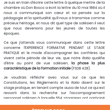
Je suis en train d’écrire cette lettre à quelque mettre de la
chambre où Don Bosco a écrit la lettre du 10 mai 1884 où il
nous a communiqué son cœur et sa pensée sur la
pédagogie et la spiritualité qu’il nous a transmise comme
précieux héritage, et nous dit quel type de salésien il veut
que nous devenions pour les jeunes de toutes les
époques.
Ce que j’attends vous communiquer dans cette lettre
concerne l’EXPERIENCE FORMATIVE PENDANT LE STAGE
PRATIQUE et le mode d’accompagner les confrères qui
vivent cette période de leur vie, que notre
Ratio
qualifie
d’être au point de vue salésien,
la phase la plus
caractéristique de la formation initiale
(FSDB 428).
Je voudrais réfléchir avec vous sur ce que les
Constitutions, les Règlements et la
Ratio
disent sur le
stage pratique, en tenant compte aussi de tout ce qui est
ressorti dans la recherche sur l’accompagnement
personnel salésien à laquelle 554 stagiaires ont participé
en envoyant leur contribution (78% du total), et du
partage à propos de l’expérience du stage de beaucoup