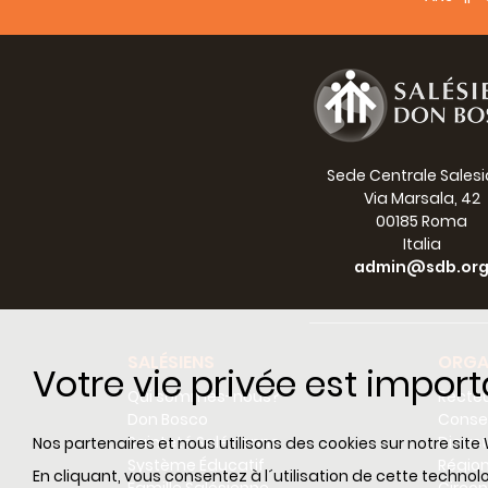
infatti
Capito
che of
pasto
sottoli
Vorrei
costi
Sede Centrale Sales
esperi
Via Marsala, 42
00185 Roma
In 
Italia
"pr
admin@sdb.or
gen
far
riv
pre
pos
SALÉSIENS
ORGA
Votre vie privée est impor
qu
Qui sommes-nous?
Recteu
[3]
Don Bosco
Consei
cos
Sainteté Salésienne
Dicas
Nos partenaires et nous utilisons des cookies sur notre site 
que
Système Éducatif
Régio
(si
En cliquant, vous consentez à l´utilisation de cette techn