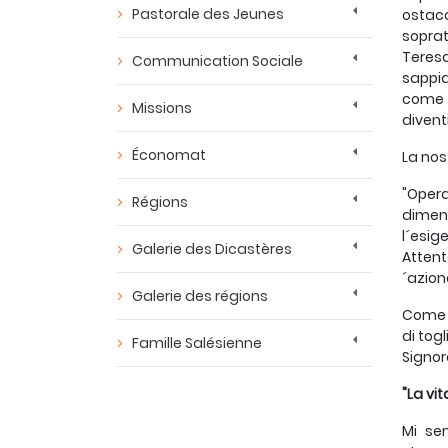
Pastorale des Jeunes
ostaco
soprat
Teresa
Communication Sociale
sappi
come p
Missions
divent
Économat
La nos
"Opera
Régions
dimens
l´esig
Galerie des Dicastères
Attent
´azion
Galerie des régions
Come p
di tog
Famille Salésienne
Signor
"La vi
Mi se