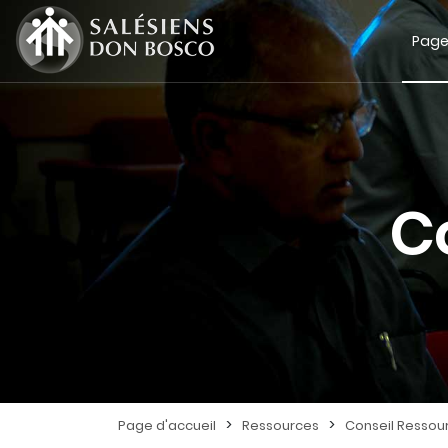
Page
C
>
>
Page d'accueil
Ressources
Conseil Ressou