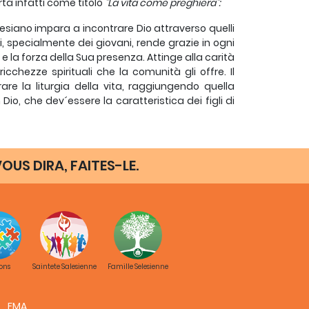
rta infatti come titolo
"La vita come preghiera":
lesiano impara a incontrare Dio attraverso quelli
ni, specialmente dei giovani, rende grazie in ogni
 e la forza della Sua presenza. Attinge alla carità
icchezze spirituali che la comunità gli offre. Il
are la liturgia della vita, raggiungendo quella
Dio, che dev´essere la caratteristica dei figli di
 fare un confronto con la versione previa nelle
lora, il testo esprimeva piuttosto la
problematica
OUS DIRA, FAITES-LE.
do e nelle preoccupazioni della vita apostolica,
re difficile".
Era senza dubbio una costatazione
omia,
che si faceva presente di nuovo alla fine
turgia della vita, offrendo noi stessi nel quotidiano
1972). Anche questo è vero, e rispecchia tutta la
n è troppo generico, in maniera tale che può
ons
Saintete Salesienne
Famille Selesienne
a, nella sua stessa radice: cioè, nella
maniera di
on Dio. Possiamo aggiungere che non è stato facile:
FMA