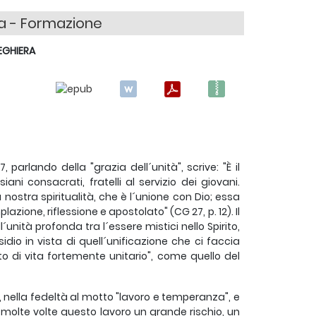
a - Formazione
EGHIERA
parlando della "grazia dell´unità", scrive: "È il
i consacrati, fratelli al servizio dei giovani.
ostra spiritualità, che è l´unione con Dio; essa
azione, riflessione e apostolato" (CG 27, p. 12). Il
´unità profonda tra l´essere mistici nello Spirito,
sidio in vista di quell´unificazione che ci faccia
to di vita fortemente unitario", come quello del
e, nella fedeltà al motto "lavoro e temperanza", e
molte volte questo lavoro un grande rischio, un