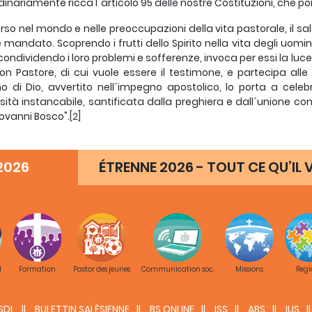
dinariamente ricca l´articolo 95 delle nostre Costituzioni, che po
so nel mondo e nelle preoccupazioni della vita pastorale, il sa
è mandato. Scoprendo i frutti dello Spirito nella vita degli uomi
condividendo i loro problemi e sofferenze, invoca per essi la luce
on Pastore, di cui vuole essere il testimone, e partecipa alle r
o di Dio, avvertito nell´impegno apostolico, lo porta a celebr
sità instancabile, santificata dalla preghiera e dall´unione con 
ovanni Bosco".
[2]
ttolineare alcuni elementi di questo bellissimo testo, vorrei
uzioni
ad experimentum
del Capitolo Generale Speciale (1972). Al
2026
ÉTRENNE 2026 - TOUT CE QU’IL V
sintesi tra preghiera e lavoro: "Al salesiano, immerso nel mon
arsi con Dio nella libertà e spontaneità di figlio può talvolta riusci
e concreta, ma allo stesso tempo implicava una certa
dicot
si diceva: "il bisogno interiore di Dio ci porta a vivere in Lui la li
, ´come ostie vive, sante e gradite a Dio´ (Rm 12,1)"
(Cost.
67, 
zione spirituale della Chiesa, ma possiamo domandarci: no
rsi a qualsiasi lavoro, e a qualsiasi tipo di spiritualità?
M
Formation
Pastor des jeunes
Communication soc.
Missions
Regi
, l´articolo attuale cerca di superare questa possibile dicotomi
dere salesianamente
il rapporto tra il nostro lavoro e l´unione c
SDL
BULETTIN SALÈSIENNE
BS ONLINE
ISS
ABS
IUS