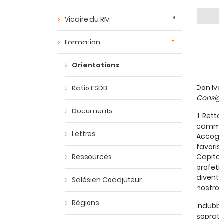
Vicaire du RM
Formation
Orientations
Don I
Ratio FSDB
Consig
Documents
Il Ret
cammin
Lettres
Accogl
favori
Ressources
Capito
profet
divent
Salésien Coadjuteur
nostr
Régions
Indubb
soprat