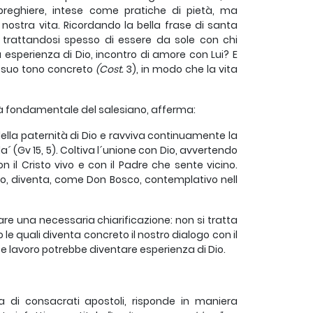
 preghiere, intese come pratiche di pietà, ma
nostra vita. Ricordando la bella frase di santa
 trattandosi spesso di essere da sole con chi
 esperienza di Dio, incontro di amore con Lui? E
l suo tono concreto
(Cost.
3), in modo che la vita
tità fondamentale del salesiano, afferma:
della paternità di Dio e ravviva continuamente la
´ (Gv 15, 5). Coltiva l´unione con Dio, avvertendo
 il Cristo vivo e con il Padre che sente vicino.
io, diventa, come Don Bosco, contemplativo nell
e una necessaria chiarificazione: non si tratta
 le quali diventa concreto il nostro dialogo con il
 e lavoro potrebbe diventare esperienza di Dio.
di consacrati apostoli, risponde in maniera