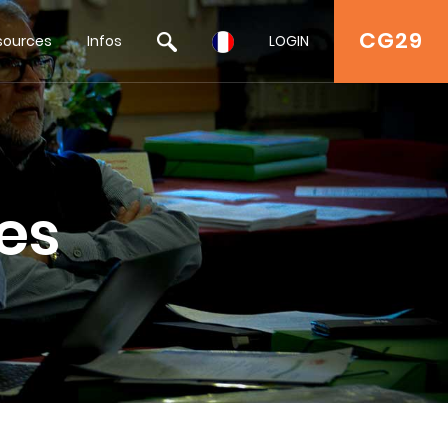
CG29
sources
Infos
LOGIN
es