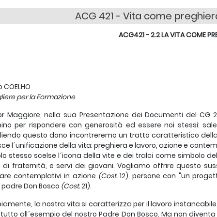
ACG 421 - Vita come preghier
ACG421 - 2.2 LA VITA COME PR
vo COELHO
liere per la Formazione
tor Maggiore, nella sua Presentazione dei Documenti del CG 27, 
o per rispondere con generosità ed essere noi stessi: salesian
iendo questo dono incontreremo un tratto caratteristico della n
sce l´unificazione della vita: preghiera e lavoro, azione e contempl
lo stesso scelse l´icona della vite e dei tralci come simbolo dell
i di fraternità, e servi dei giovani. Vogliamo offrire questo sus
are contemplativi in azione
(Cost.
12), persone con "un proget
o padre Don Bosco
(Cost.
21).
iamente, la nostra vita si caratterizza per il lavoro instancabil
tutto all´esempio del nostro Padre Don Bosco. Ma non diventa 