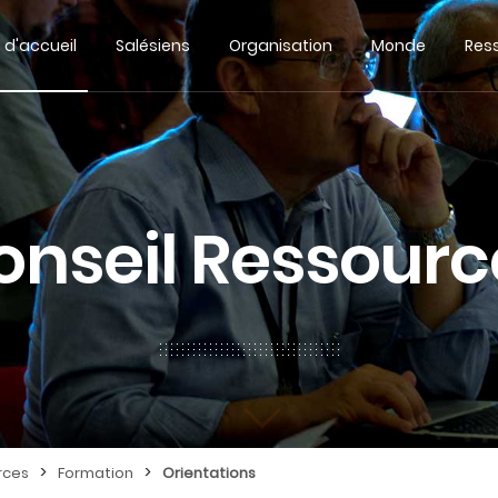
 d'accueil
Salésiens
Organisation
Monde
Res
onseil Ressourc
>
>
rces
Formation
Orientations