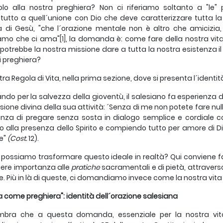
lo alla nostra preghiera? Non ci riferiamo soltanto a "le"
tutto a quell´unione con Dio che deve caratterizzare tutta la 
 di Gesù, "che l´orazione mentale non è altro che amicizia,
amo che ci ama"
[1]
, la domanda è: come fare della nostra vita
otrebbe la nostra missione dare a tutta la nostra esistenza i
i preghiera?
tra Regola di Vita, nella prima sezione, dove si presenta l´iden
ndo per la salvezza della gioventù, il salesiano fa esperienza 
ione divina della sua attività: ´Senza di me non potete fare nulla
enza di pregare senza sosta in dialogo semplice e cordiale con
o alla presenza dello Spirito e compiendo tutto per amore di D
e"
(Cost.
12).
ossiamo trasformare questo ideale in realtà? Qui conviene far
liere importanza alle
pratiche
sacramentali e di pietà, attraverso
e. Più in là di queste, ci domandiamo invece come la nostra vita
ta come preghiera": identità dell´orazione salesiana
mbra che a questa domanda, essenziale per la nostra vita 