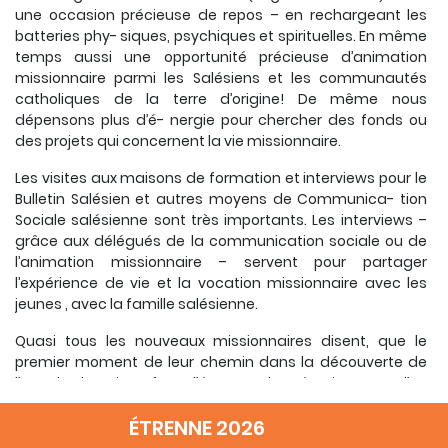
une occasion précieuse de repos – en rechargeant les
batteries phy- siques, psychiques et spirituelles. En même
temps aussi une opportunité précieuse d’animation
missionnaire parmi les Salésiens et les communautés
catholiques de la terre d’origine! De même nous
dépensons plus d’é- nergie pour chercher des fonds ou
des projets qui concernent la vie missionnaire.
Les visites aux maisons de formation et interviews pour le
Bulletin Salésien et autres moyens de Communica- tion
Sociale salésienne sont très importants. Les interviews –
grâce aux délégués de la communication sociale ou de
l’animation missionnaire – servent pour partager
l’expérience de vie et la vocation missionnaire avec les
jeunes , avec la famille salésienne.
Quasi tous les nouveaux missionnaires disent, que le
premier moment de leur chemin dans la découverte de
l’appel de Dieu fut d’écouter le témoignage d’un
missionnaire! L’humilité dans ce cas n’est pas une vertu!
ÉTRENNE 2026
Evidemment, c’est différent quand un missionnaire rentre
pour la visite en Espagne ( avec ses 300 mis- sionnaires