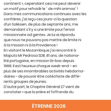
continent », cependant ceci ne peut devenir
un motif pour refroidir le ` de mihi animas' !
Dans mes communications continues avec les
confrères, j'ai reçu ces jours-ci la question
d’un Salésien, de plus de septante ans, me
demandant s'il y a une limite pour l'envoi
missionnaire ad gentes. Je lui ai répondu
que nous ne pouvons pas mettre de limite ni
à la mission ni à la Providence !
En visitant le Mozambique j'ai rencontré à
Maputo Mr Pedrosa SDB, 81 ans, de nationa-
lité portugaise, en mission là-bas depuis
1968. Il est heureux chaque week-end – en
plus de ses innombrables activités hebdoma-
daires - de pouvoir être catéchiste de diffé-
rents groupes de jeunes.
D'autre part, le Chapitre Général 27 vient de
constater « que la prière et l’offrande du
sacrifice de sa vie de la part des salésiens
âgés et malades sont un véritable apostolat
ÉTRENNE 2026
avec et pour les jeunes ; ils restent une part