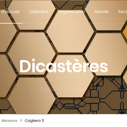
 d'accueil
Salésiens
Organisation
Monde
Res
Dicastères
>
Missions
Cagliero 11