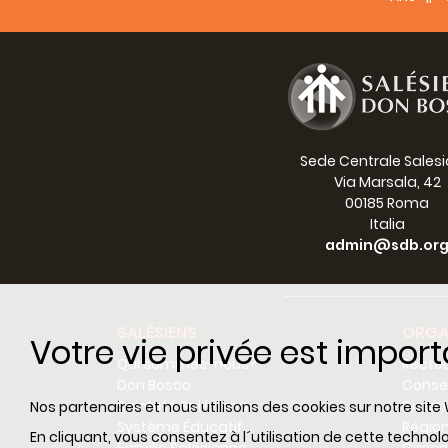
MOIS 
En vue
centen
une co
Sede Centrale Sales
l’Egli
Via Marsala, 42
00185 Roma
“Bapti
Italia
admin@sdb.or
Le liv
le lec
SALÉSIENS
ORGA
Votre vie privée est impor
Qui sommes-nous?
Recteu
Don Bosco
Consei
Sainteté Salésienne
Dicas
Nos partenaires et nous utilisons des cookies sur notre site 
Système Éducatif
Régio
Ce lar
En cliquant, vous consentez à l´utilisation de cette techn