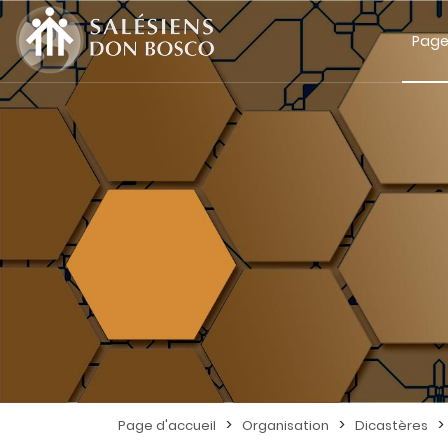
Page
>
>
>
Page d'accueil
Organisation
Dicastères