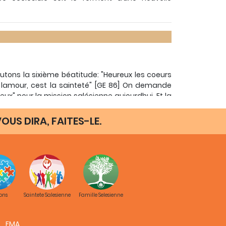
utons la sixième béatitude: "Heureux les coeurs
le lamour, cest la sainteté" [GE 86] On demande
reux" pour la mission salésienne aujourdhui. Et la
st de perdre l’esprit missionnaire.
OUS DIRA, FAITES-LE.
aintes: laisser la passion apostolique se salir ou
maintenir fortement et toujours ouvert le feu
t quotidienne, émanant précisément du disciple-
s sont très attentifs à lexamen de conscience
iliation (cf. C90). Je demande souvent aux
 face: "réussis-tu à te confesser fréquemment,
assion apostolique est le secret et la force du
ons
Saintete Salesienne
Famille Selesienne
P. Guillermo Basañes, SDB
FMA