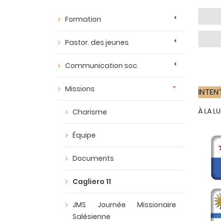
Formation
Pastor. des jeunes
Communication soc.
Missions
INTEN
À LA L
Charisme
Équipe
Documents
Cagliero 11
JMS Journée Missionaire
Salésienne