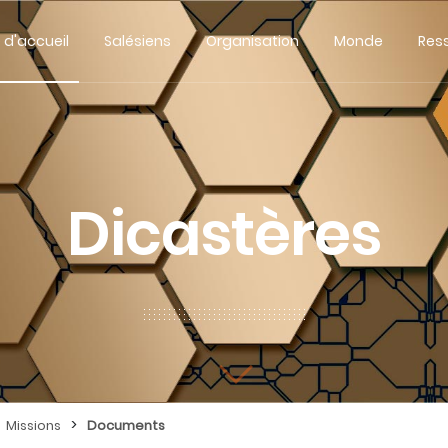
 d'accueil
Salésiens
Organisation
Monde
Res
Dicastères
>
Missions
Documents