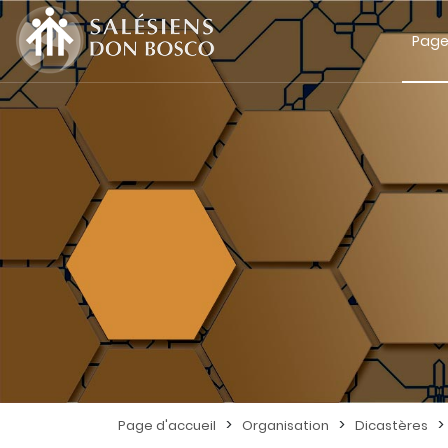
Page
>
>
>
Page d'accueil
Organisation
Dicastères