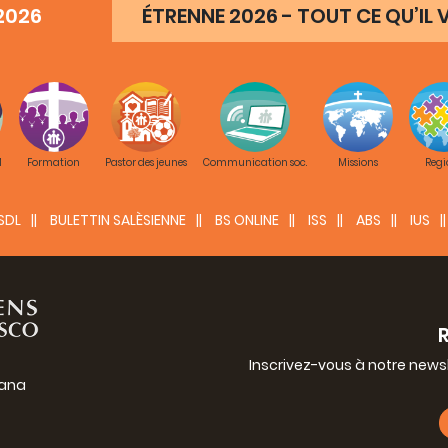
2026
ÉTRENNE 2026 - TOUT CE QU’IL V
M
Formation
Pastor des jeunes
Communication soc.
Missions
Regi
SDL
BULETTIN SALÈSIENNE
BS ONLINE
ISS
ABS
IUS
Inscrivez-vous à notre news
iana