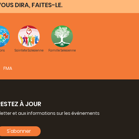
OUS DIRA, FAITES-LE.
ons
Saintete Salesienne
Famille Selesienne
FMA
RESTEZ À JOUR
letter et aux informations sur les événements
S'abonner