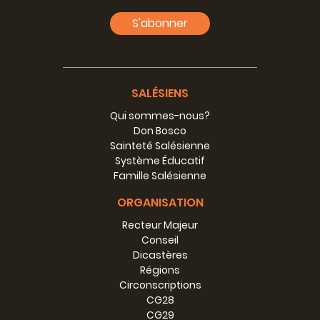
Congregazione salesiana è coinvolta con la sua azione
educativa e preventiva, nello stile di Don Bosco; qui sono
S'abonner
coinvolti soprattutto i giovani, i laici e la Famiglia
salesiana. In particolare in Italia le Ispettoria, in
coordinamento tra di loro, prevedono eventi nelle
principali città.
SALÉSIENS
Qui sommes-nous?
Don Bosco
Sainteté Salésienne
Système Éducatif
Famille Salésienne
ORGANISATION
Recteur Majeur
Conseil
Dicastères
Régions
Circonscriptions
CG28
CG29