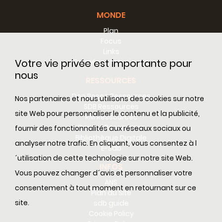
MONDE
Plan
Focus
Links
Votre vie privée est importante pour
Données statistiques
nous
RESSOURCES
Don Bosco Ressources
Nos partenaires et nous utilisons des cookies sur notre
SDB Ressources
site Web pour personnaliser le contenu et la publicité,
RM Ressources
Conseil Ressources
fournir des fonctionnalités aux réseaux sociaux ou
Bibliothèque Digitale
analyser notre trafic. En cliquant, vous consentez à l
E-sdb
´utilisation de cette technologie sur notre site Web.
INFOS
Vous pouvez changer d´avis et personnaliser votre
ANS
consentement à tout moment en retournant sur ce
Plan du Site
site.
sdb guide
Cookie Policy