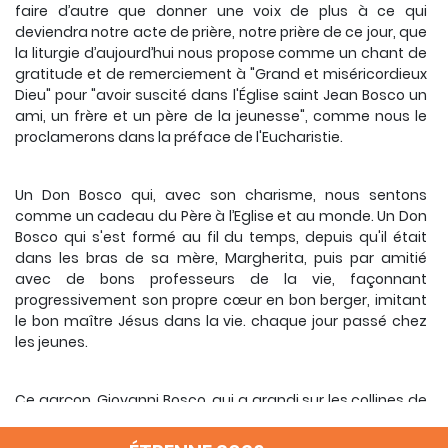
faire d’autre que donner une voix de plus à ce qui
deviendra notre acte de prière, notre prière de ce jour, que
la liturgie d’aujourd’hui nous propose comme un chant de
gratitude et de remerciement à "Grand et miséricordieux
Dieu" pour "avoir suscité dans l'Église saint Jean Bosco un
ami, un frère et un père de la jeunesse", comme nous le
proclamerons dans la préface de l'Eucharistie.
Un Don Bosco qui, avec son charisme, nous sentons
comme un cadeau du Père à l’Eglise et au monde.
Un Don
Bosco qui s'est formé au fil du temps, depuis qu'il était
dans les bras de sa mère, Margherita, puis par amitié
avec de bons professeurs de la vie, façonnant
progressivement son propre cœur en bon berger, imitant
le bon maître Jésus dans la vie. chaque jour passé chez
les jeunes.
Ce garçon, Giovanni Bosco, qui a grandi sur les collines de
la Becchi, avait senti au fond de son cœur que sa vie ne
serait pas vécue uniquement entre les rangées de vignes,