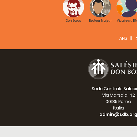
Don Bosco
Recteur Majeur
Vicaire du R
ANS
Sede Centrale Sales
Via Marsala, 42
00185 Roma
Italia
admin@sdb.or