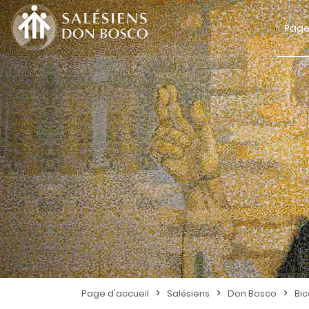
Page
>
>
>
Page d'accueil
Salésiens
Don Bosco
Bi