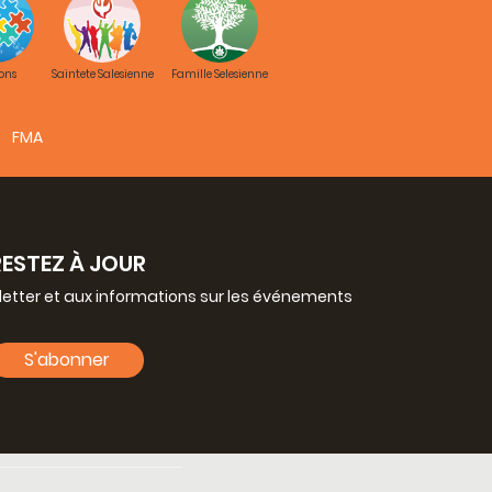
ons
Saintete Salesienne
Famille Selesienne
FMA
RESTEZ À JOUR
letter et aux informations sur les événements
S'abonner