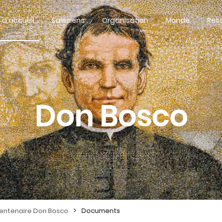
 d'accueil
Salésiens
Organisation
Monde
Res
Don Bosco
>
centenaire Don Bosco
Documents