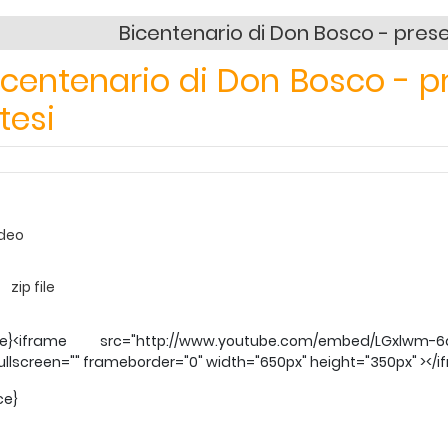
Bicentenario di Don Bosco - pres
centenario di Don Bosco - p
tesi
zip file
ce}<iframe src="http://www.youtube.com/embed/LGxlwm-6a
ullscreen="" frameborder="0" width="650px" height="350px" ></i
ce}