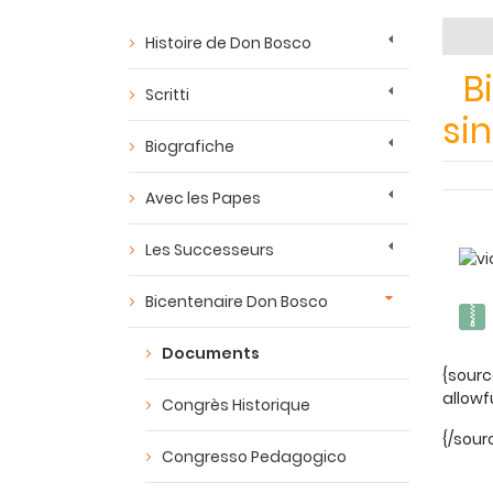
Histoire de Don Bosco
Bi
Scritti
sin
Biografiche
Avec les Papes
Les Successeurs
Bicentenaire Don Bosco
Documents
{sour
allowf
Congrès Historique
{/sour
Congresso Pedagogico