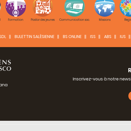
M
Formation
Pastor des jeunes
Communication soc.
Missions
Regi
SDL
BULETTIN SALÈSIENNE
BS ONLINE
ISS
ABS
IUS
Inscrivez-vous à notre news
iana
g