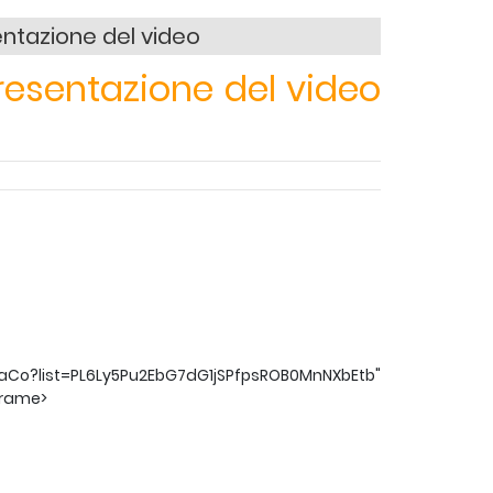
entazione del video
resentazione del video
Co?list=PL6Ly5Pu2EbG7dG1jSPfpsROB0MnNXbEtb"
frame>