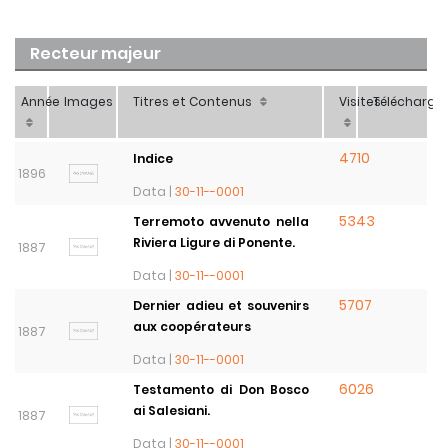
Recteur majeur
Année
Images
Titres et Contenus
Visites
Télécharg
4710
Indice
1896
Data |
30-11--0001
5343
Terremoto avvenuto nella
Riviera Ligure di Ponente.
1887
Data |
30-11--0001
5707
Dernier adieu et souvenirs
aux coopérateurs
1887
Data |
30-11--0001
6026
Testamento di Don Bosco
ai Salesiani.
1887
Data |
30-11--0001