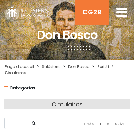
CG29
Don Bosco
>
>
>
>
Page d'accueil
Salésiens
Don Bosco
Scritti
Circulaires
Categorías
Circulaires
< Préc
1
2
Suiv >