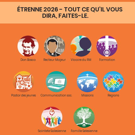
ÉTRENNE 2026 - TOUT CE QU’IL VOUS
DIRA, FAITES-LE.
Don Bosco
Recteur Majeur
Vicaire du RM
Formation
Pastor des jeunes
Communication soc.
Missions
Regions
Saintete Salesienne
Famille Selesienne