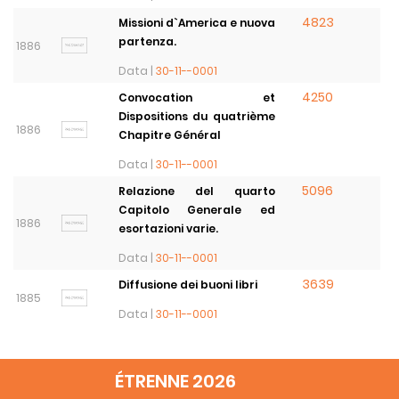
4823
Missioni d`America e nuova
partenza.
1886
Data |
30-11--0001
4250
Convocation et
Dispositions du quatrième
1886
Chapitre Général
Data |
30-11--0001
5096
Relazione del quarto
Capitolo Generale ed
1886
esortazioni varie.
Data |
30-11--0001
3639
Diffusione dei buoni libri
1885
Data |
30-11--0001
ÉTRENNE 2026