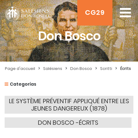
CG29
Don Bosco
>
>
>
>
Page d'accueil
Salésiens
Don Bosco
Scritti
Écrits
Categorías
LE SYSTÈME PRÉVENTIF APPLIQUÉ ENTRE LES
JEUNES DANGEREUX (1878)
DON BOSCO -ÉCRITS