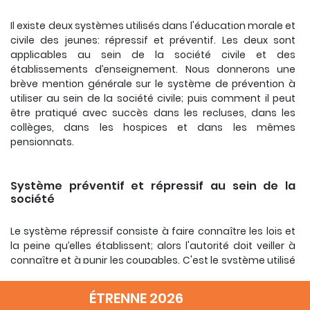
Il existe deux systèmes utilisés dans l'éducation morale et
civile des jeunes: répressif et préventif.
Les deux sont
applicables au sein de la société civile et des
établissements d’enseignement.
Nous donnerons une
brève mention générale sur le système de prévention à
utiliser au sein de la société civile;
puis comment il peut
être pratiqué avec succès dans les recluses, dans les
collèges, dans les hospices et dans les mêmes
pensionnats.
Système préventif et répressif au sein de la
société
Le système répressif consiste à faire connaître les lois et
la peine qu’elles établissent;
alors l'autorité doit veiller à
connaître et à punir les coupables.
C'est le système utilisé
dans la milice et en général chez les adultes.
Mais les
jeunes en manque d’éducation, de réflexion, excités par
ÉTRENNE 2026
leurs camarades ou par des réflexes irréfléchis, se