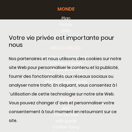
MONDE
Plan
Focus
Links
Votre vie privée est importante pour
Données statistiques
nous
RESSOURCES
Don Bosco Ressources
Nos partenaires et nous utilisons des cookies sur notre
SDB Ressources
site Web pour personnaliser le contenu et la publicité,
RM Ressources
Conseil Ressources
fournir des fonctionnalités aux réseaux sociaux ou
Bibliothèque Digitale
analyser notre trafic. En cliquant, vous consentez à l
E-sdb
´utilisation de cette technologie sur notre site Web.
INFOS
Vous pouvez changer d´avis et personnaliser votre
ANS
consentement à tout moment en retournant sur ce
Plan du Site
site.
sdb guide
Cookie Policy