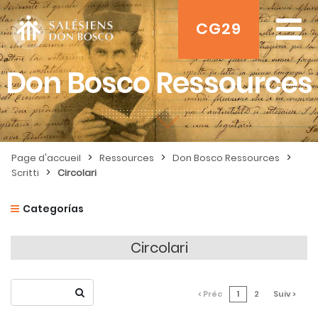
CG29
Don Bosco Ressources
>
>
>
Page d'accueil
Ressources
Don Bosco Ressources
>
Scritti
Circolari
Categorías
Circolari
< Préc
1
2
Suiv >