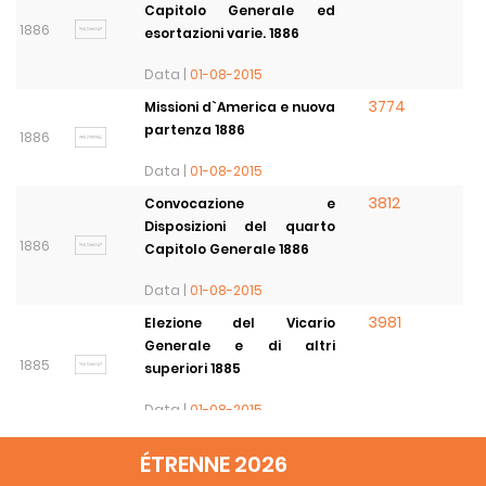
Capitolo Generale ed
1886
esortazioni varie. 1886
Data |
01-08-2015
3774
Missioni d`America e nuova
partenza 1886
1886
Data |
01-08-2015
3812
Convocazione e
Disposizioni del quarto
1886
Capitolo Generale 1886
Data |
01-08-2015
3981
Elezione del Vicario
Generale e di altri
1885
superiori 1885
Data |
01-08-2015
4454
Diffusione dei buoni libri
ÉTRENNE 2026
1885
1885