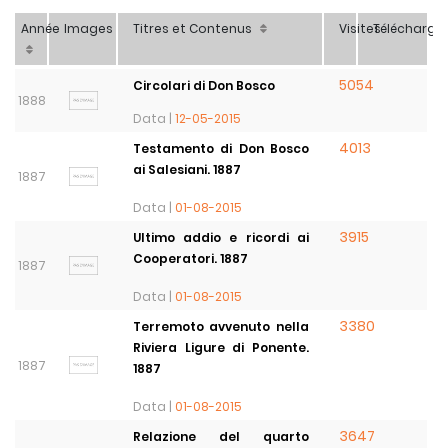
Année
Images
Titres et Contenus
Visites
Télécharg
5054
Circolari di Don Bosco
1888
Data |
12-05-2015
4013
Testamento di Don Bosco
ai Salesiani. 1887
1887
Data |
01-08-2015
3915
Ultimo addio e ricordi ai
Cooperatori. 1887
1887
Data |
01-08-2015
3380
Terremoto avvenuto nella
Riviera Ligure di Ponente.
1887
1887
Data |
01-08-2015
3647
Relazione del quarto