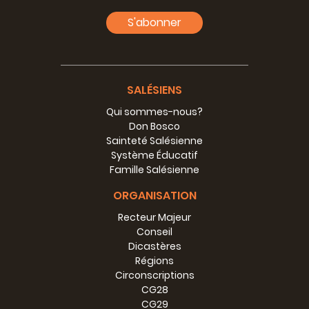
S'abonner
SALÉSIENS
Qui sommes-nous?
Don Bosco
Sainteté Salésienne
Système Éducatif
Famille Salésienne
ORGANISATION
Recteur Majeur
Conseil
Projet:
Oratorio Bambino
Dicastères
Gesù
Régions
Circonscriptions
Date de
1911
CG28
fondation:
CG29