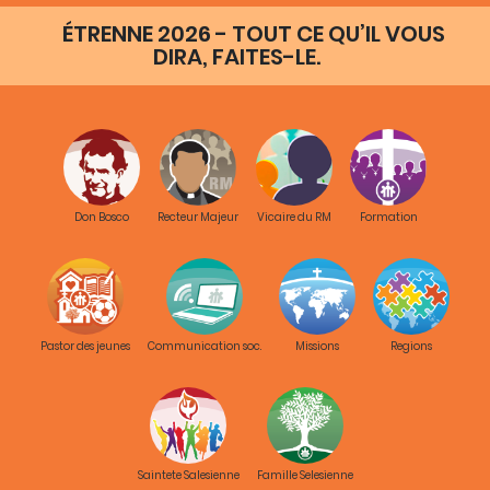
ÉTRENNE 2026 - TOUT CE QU’IL VOUS
DIRA, FAITES-LE.
Don Bosco
Recteur Majeur
Vicaire du RM
Formation
Pastor des jeunes
Communication soc.
Missions
Regions
Saintete Salesienne
Famille Selesienne