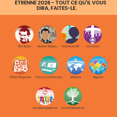
ÉTRENNE 2026 - TOUT CE QU’IL VOUS
DIRA, FAITES-LE.
Don Bosco
Recteur Majeur
Vicaire du RM
Formation
Pastor des jeunes
Communication soc.
Missions
Regions
Saintete Salesienne
Famille Selesienne