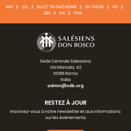
ANS
SDL
BULETTIN SALÈSIENNE
BS ONLINE
ISS
ABS
IUS
FMA
Sede Centrale Salesiana
Via Marsala, 42
00185 Roma
Italia
admin@sdb.org
RESTEZ À JOUR
Inscrivez-vous à notre newsletter et aux informations
sur les événements