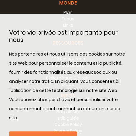
MONDE
Plan
Focus
Links
Votre vie privée est importante pour
Données statistiques
nous
RESSOURCES
Don Bosco Ressources
Nos partenaires et nous utilisons des cookies sur notre
SDB Ressources
site Web pour personnaliser le contenu et la publicité,
RM Ressources
Conseil Ressources
fournir des fonctionnalités aux réseaux sociaux ou
Bibliothèque Digitale
analyser notre trafic. En cliquant, vous consentez à l
E-sdb
´utilisation de cette technologie sur notre site Web.
INFOS
Vous pouvez changer d´avis et personnaliser votre
ANS
consentement à tout moment en retournant sur ce
Plan du Site
site.
sdb guide
Cookie Policy
Privacy Policy