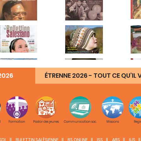
2026
ÉTRENNE 2026 - TOUT CE QU’IL V
M
Formation
Pastor des jeunes
Communication soc.
Missions
Regi
SDL
BULETTIN SALÈSIENNE
BS ONLINE
ISS
ABS
IUS