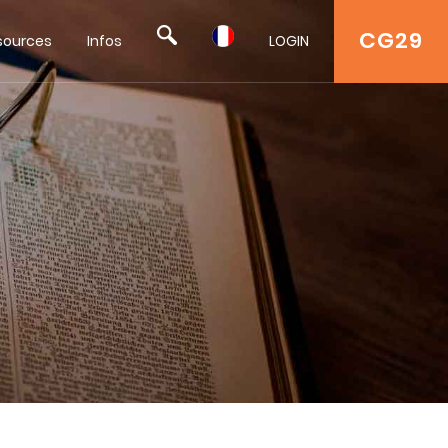
CG29
sources
Infos
LOGIN