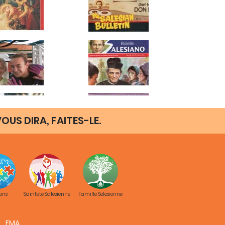
OUS DIRA, FAITES-LE.
ons
Saintete Salesienne
Famille Selesienne
FMA