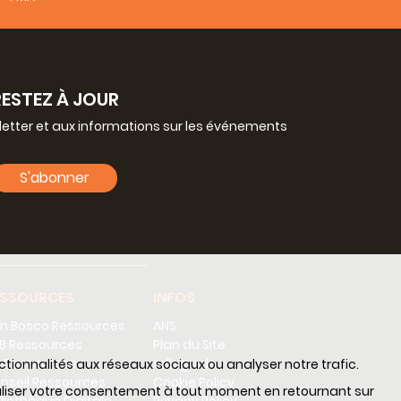
RESTEZ À JOUR
letter et aux informations sur les événements
S'abonner
ESSOURCES
INFOS
n Bosco Ressources
ANS
B Ressources
Plan du Site
 Ressources
sdb guide
nctionnalités aux réseaux sociaux ou analyser notre trafic.
nseil Ressources
Cookie Policy
nnaliser votre consentement à tout moment en retournant sur