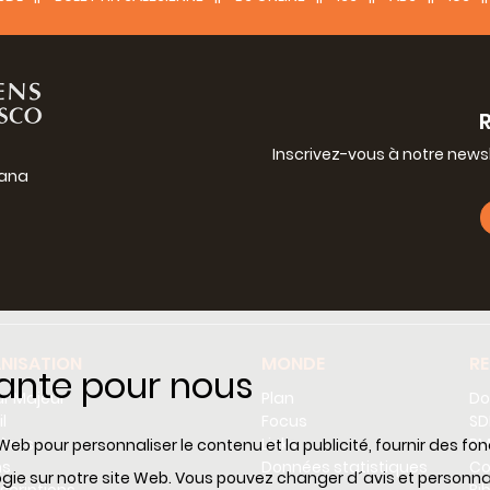
Inscrivez-vous à notre news
iana
g
NISATION
MONDE
R
tante pour nous
Project:
Bulletin salésien
r Majeur
Plan
Do
l
Focus
SD
1861
Date:
tères
Links
RM
Web pour personnaliser le contenu et la publicité, fournir des fo
RMG
Place:
ns
Données statistiques
Co
ologie sur notre site Web. Vous pouvez changer d´avis et perso