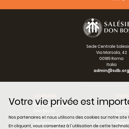
Sede Centrale Sales
Via Marsala, 42
00185 Roma
Italia
admin@sdb.or
SALÉSIENS
ORGA
Votre vie privée est impor
Qui sommes-nous?
Recteu
Don Bosco
Consei
Sainteté Salésienne
Dicas
Nos partenaires et nous utilisons des cookies sur notre site 
Système Éducatif
Régio
En cliquant, vous consentez à l´utilisation de cette techn