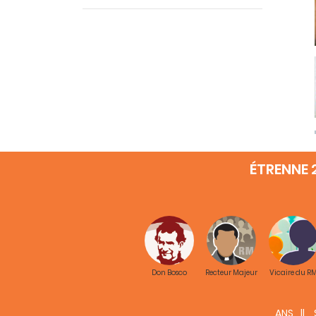
ÉTRENNE 
Don Bosco
Recteur Majeur
Vicaire du R
ANS