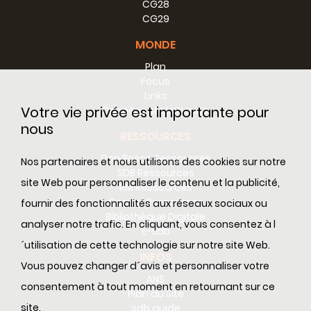
CG28
CG29
MONDE
Plan
Focus
Links
Votre vie privée est importante pour
Données statistiques
nous
RESSOURCES
Don Bosco Ressources
Nos partenaires et nous utilisons des cookies sur notre
SDB Ressources
site Web pour personnaliser le contenu et la publicité,
RM Ressources
Conseil Ressources
fournir des fonctionnalités aux réseaux sociaux ou
Bibliothèque Digitale
analyser notre trafic. En cliquant, vous consentez à l
E-sdb
´utilisation de cette technologie sur notre site Web.
INFOS
Vous pouvez changer d´avis et personnaliser votre
ANS
consentement à tout moment en retournant sur ce
Plan du Site
site.
sdb guide