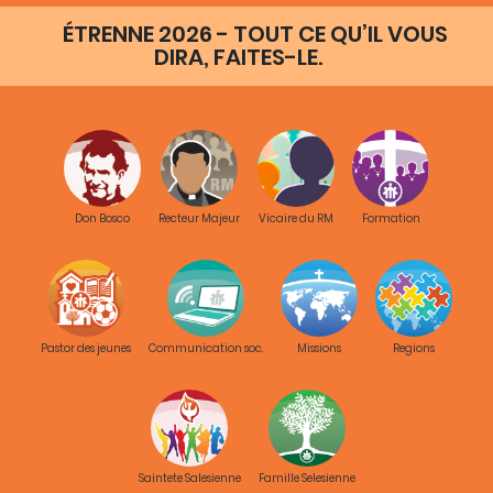
ÉTRENNE 2026 - TOUT CE QU’IL VOUS
DIRA, FAITES-LE.
Don Bosco
Recteur Majeur
Vicaire du RM
Formation
Pastor des jeunes
Communication soc.
Missions
Regions
Saintete Salesienne
Famille Selesienne