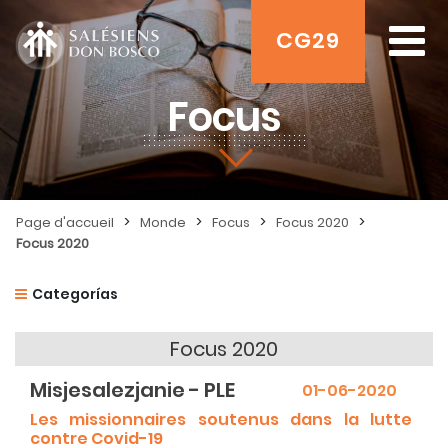
CG29
Focus
>
>
>
>
Page d'accueil
Monde
Focus
Focus 2020
Focus 2020
Categorías
Focus 2020
Misjesalezjanie - PLE
01-06-2020
Les missionnaires soutenus dans la lutte
contre Covid-19