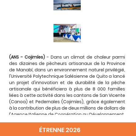
(ANS - Cojimíes)
- Dans un climat de chaleur parmi
des dizaines de pêcheurs artisanaux de la Province
de Manabí, dans un environnement naturel privilégié,
l'Université Polytechnique Salésienne de Quito a lancé
un projet d'innovation et de durabilité de la pêche
artisanale qui bénéficiera à plus de 8 000 familles
liées à cette activité dans les cantons de San Vicente
(Canoa) et Pedernales (Cojimíes), grâce également
à la contribution de plus de deux millions de dollars de
l'Agence Italienne de Coopération au Développement.
L'événement s'est déroulé dans les étangs piscicoles
ÉTRENNE 2026
de Cojimíes et de nombreuses personnalités y ont