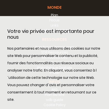
« Terra Di Siena Lab, » la Coopérative « Blu Marine
MONDE
Service, » l’Université de Ferrare et l'ONG « COSPE. »
Plan
Focus
Links
Votre vie privée est importante pour
Données statistiques
nous
RESSOURCES
Don Bosco Ressources
Nos partenaires et nous utilisons des cookies sur notre
SDB Ressources
site Web pour personnaliser le contenu et la publicité,
RM Ressources
Conseil Ressources
fournir des fonctionnalités aux réseaux sociaux ou
Bibliothèque Digitale
analyser notre trafic. En cliquant, vous consentez à l
E-sdb
´utilisation de cette technologie sur notre site Web.
INFOS
Vous pouvez changer d´avis et personnaliser votre
ANS
consentement à tout moment en retournant sur ce
Plan du Site
site.
sdb guide
Cookie Policy