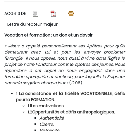
ACG416 DE
1. Lettre du recteur majeur
Vocation et formation
: un don et un devoir
« Jésus a appelé personnellement ses Apôtres pour qu'ils
demeurent avec Lui et pour les envoyer proclamer
…
l'Évangile
Il nous appelle, nous aussi, à vivre dans l'Église le
projet de notre Fondateur comme apôtres des jeunes. Nous
répondons à cet appel en nous engageant dans une
formation appropriée et continue, pour laquelle le Seigneur
accorde sa grâce chaque jour.
» (
C
96)
1
La consistance et la fidélité VOCATIONNELLE, défis
pour la FORMATION.
1.1
Les motivations
1.2
Opportunités et défis anthropologiques.
Authenticité
Liberté.
Historicité