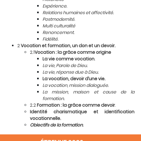
Expérience.
Relations humaines et affectivité.
Postmodernité.
Multi culturalité
Renoncement.
Fidélité.
2
Vocation et formation, un don et un devoir
.
2.1
Vocation : la grâce comme origine
La vie comme vocation
.
La vie, Parole de Dieu.
La vie, réponse due à Dieu.
La vocation, devoir d’une vie.
La vocation, mission dialoguée.
La mission, maison et cause de la
formation.
2.2
Formation : la grâce comme devoir
.
Identité charismatique et identification
vocationnelle.
Objectifs de la formation
.
1°. Envoyés aux jeunes :
se conformer au
Christ Bon Pasteur