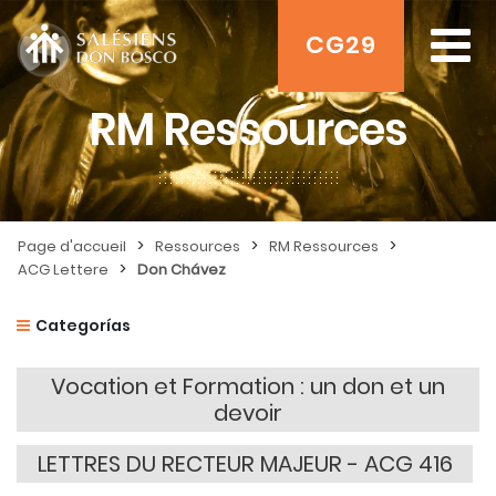
CG29
RM Ressources
>
>
>
Page d'accueil
Ressources
RM Ressources
>
ACG Lettere
Don Chávez
Categorías
Vocation et Formation : un don et un
devoir
LETTRES DU RECTEUR MAJEUR - ACG 416