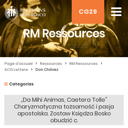
CG29
RM Ressources
>
>
>
Page d'accueil
Ressources
RM Ressources
>
ACG Lettere
Don Chávez
Categorías
„Da Mihi Animas, Caetera Tolle”
Charyzmatyczna tożsamość i pasja
apostolska. Zostaw Księdza Bosko
obudzić c.