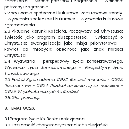
zagrożenia.
- Miłość: potrzeby i zagrożenia.
- Wolność:
potrzeby i zagrożenia
2.2 Wyzwania społeczne i kulturowe.
Podstawowe trendy.
- Wyzwania społeczne i kulturowe.
- Wyzwania kulturowe
Zgromadzenia
2.3 Aktualne kierunki Kościoła.
Począwszy od Chrystusa:
świętość jako program duszpasterski.
- Świadczyć o
Chrystusie: ewangelizacja jako misja priorytetowa.
-
Powrót do młodych: obecność jako znak miłości
Chrystusa.
2.4 Wyzwania i perspektywy życia konsekrowanego.
Wyzwania życia konsekrowanego.
- Perspektywy życia
konsekrowanego.
2.5 Podróż Zgromadzenia
CG22: Rozdział wierności
- CG23:
Rozdział misji.
- CG24: Rozdział dzielenia się ze świeckimi.
-
CG25: Wspólnota salezjańska Rozdział
2.6.
Głos prowincji.
3. TEMAT GC26.
3.1 Program życia Ks. Bosko i salezjanina.
3.2 Tożsamość charyzmatyczna: duch salezjański.