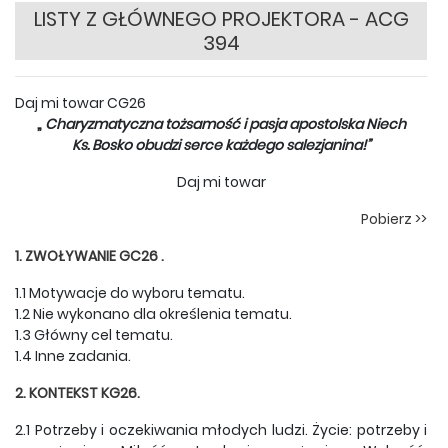
LISTY Z GŁÓWNEGO PROJEKTORA - ACG
394
Daj mi towar CG26
„
Charyzmatyczna tożsamość i pasja apostolska Niech
Ks. Bosko obudzi serce każdego salezjanina!”
Daj mi towar
Pobierz >>
1. ZWOŁYWANIE GC26
.
1.1 Motywacje do wyboru tematu.
1.2 Nie wykonano dla określenia tematu.
1.3 Główny cel tematu.
1.4 Inne zadania.
2. KONTEKST KG26.
2.1 Potrzeby i oczekiwania młodych ludzi.
Życie: potrzeby i