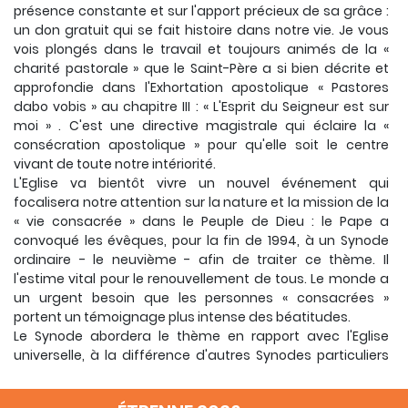
présence constante et sur l'apport précieux de sa grâce :
un don gratuit qui se fait histoire dans notre vie. Je vous
vois plongés dans le travail et toujours animés de la «
charité pastorale » que le Saint-Père a si bien décrite et
approfondie dans l'Exhortation apostolique « Pastores
dabo vobis » au chapitre III : « L'Esprit du Seigneur est sur
moi » . C'est une directive magistrale qui éclaire la «
consécration apostolique » pour qu'elle soit le centre
vivant de toute notre intériorité.
L'Eglise va bientôt vivre un nouvel événement qui
focalisera notre attention sur la nature et la mission de la
« vie consacrée » dans le Peuple de Dieu : le Pape a
convoqué les évêques, pour la fin de 1994, à un Synode
ordinaire - le neuvième - afin de traiter ce thème. Il
l'estime vital pour le renouvellement de tous. Le monde a
un urgent besoin que les personnes « consacrées »
portent un témoignage plus intense des béatitudes.
Le Synode abordera le thème en rapport avec l'Eglise
universelle, à la différence d'autres Synodes particuliers
(comme la 4e Assemblée des évêques latino-américains
ou le prochain Synode africain) qui se proposent de