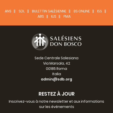
« savoir vivre ensemble, comprendre, excuser et
pardonner » mais surtout « nous avons besoin de sentir
l’amour inconditionné de Dieu… qui aime sans limites », a
ANS
SDL
BULETTIN SALÈSIENNE
BS ONLINE
ISS
souligné le Recteur Majeur.
ABS
IUS
FMA
« Dans la famille tous ont le droit au pardon et tous ont la
faculté de pardonner pour construire la famille et pour la
reconstruire ».
P. Ángel Fernánez Artime
Recteur Majeur
Sede Centrale Salesiana
Via Marsala, 42
00185 Roma
Italia
admin@sdb.org
RESTEZ À JOUR
Inscrivez-vous à notre newsletter et aux informations
sur les événements