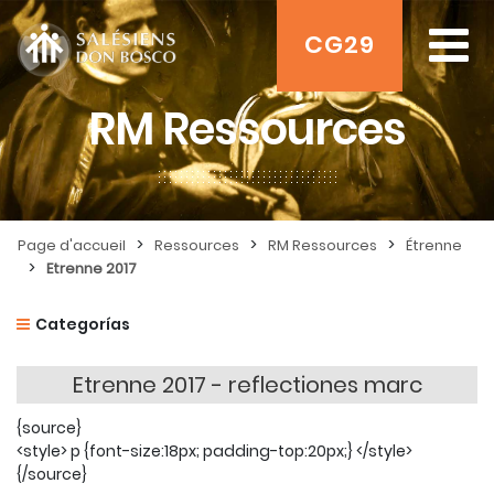
CG29
RM Ressources
>
>
>
Page d'accueil
Ressources
RM Ressources
Étrenne
>
Etrenne 2017
Categorías
Etrenne 2017 - reflectiones marc
{source}
<style> p {font-size:18px; padding-top:20px;} </style>
{/source}