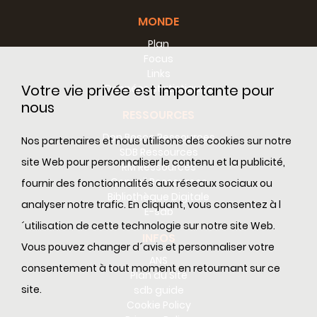
MONDE
Plan
Focus
Links
Votre vie privée est importante pour
Données statistiques
nous
RESSOURCES
Don Bosco Ressources
Nos partenaires et nous utilisons des cookies sur notre
SDB Ressources
site Web pour personnaliser le contenu et la publicité,
RM Ressources
Conseil Ressources
fournir des fonctionnalités aux réseaux sociaux ou
Bibliothèque Digitale
analyser notre trafic. En cliquant, vous consentez à l
E-sdb
´utilisation de cette technologie sur notre site Web.
INFOS
Vous pouvez changer d´avis et personnaliser votre
ANS
consentement à tout moment en retournant sur ce
Plan du Site
site.
sdb guide
Cookie Policy