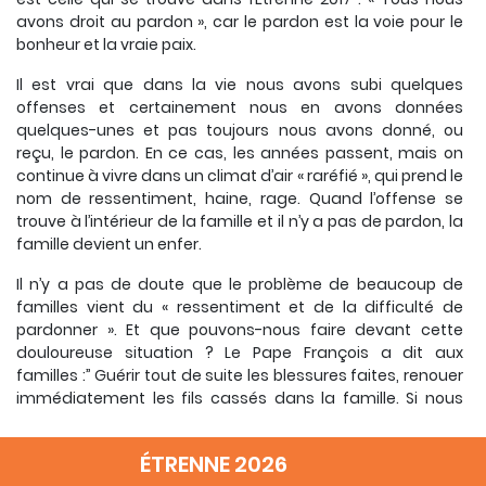
avons droit au pardon », car le pardon est la voie pour le
bonheur et la vraie paix.
Il est vrai que dans la vie nous avons subi quelques
offenses et certainement nous en avons données
quelques-unes et pas toujours nous avons donné, ou
reçu, le pardon. En ce cas, les années passent, mais on
continue à vivre dans un climat d’air « raréfié », qui prend le
nom de ressentiment, haine, rage. Quand l’offense se
trouve à l’intérieur de la famille et il n’y a pas de pardon, la
famille devient un enfer.
Il n’y a pas de doute que le problème de beaucoup de
familles vient du « ressentiment et de la difficulté de
pardonner ». Et que pouvons-nous faire devant cette
douloureuse situation ? Le Pape François a dit aux
familles :” Guérir tout de suite les blessures faites, renouer
immédiatement les fils cassés dans la famille. Si nous
attendons trop longtemps, tout devient plus difficile. Et il y
a un simple secret pour guérir les blessures, pour dénouer
ÉTRENNE 2026
les accusations. Le voici : ne jamais laisser terminer la