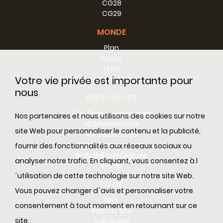
CG28
CG29
MONDE
Plan
Focus
Links
Votre vie privée est importante pour
Données statistiques
nous
RESSOURCES
Don Bosco Ressources
Nos partenaires et nous utilisons des cookies sur notre
SDB Ressources
site Web pour personnaliser le contenu et la publicité,
RM Ressources
Conseil Ressources
fournir des fonctionnalités aux réseaux sociaux ou
Bibliothèque Digitale
analyser notre trafic. En cliquant, vous consentez à l
E-sdb
´utilisation de cette technologie sur notre site Web.
INFOS
Vous pouvez changer d´avis et personnaliser votre
ANS
consentement à tout moment en retournant sur ce
Plan du Site
site.
sdb guide