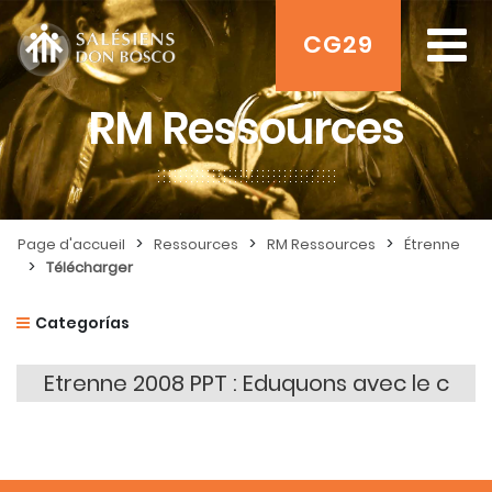
CG29
RM Ressources
>
>
>
Page d'accueil
Ressources
RM Ressources
Étrenne
>
Télécharger
Categorías
Etrenne 2008 PPT : Eduquons avec le c