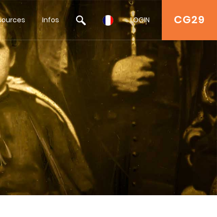
CG29
sources
Infos
LOGIN