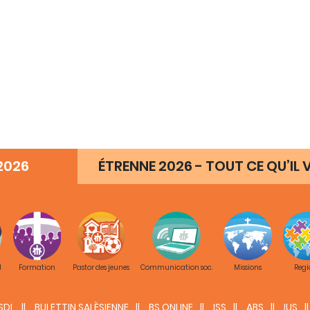
2026
ÉTRENNE 2026 - TOUT CE QU’IL V
 (IND) - Visite du Recteur Majeur
10-14 septembre, 2019
M
Formation
Pastor des jeunes
Communication soc.
Missions
Regi
SDL
BULETTIN SALÈSIENNE
BS ONLINE
ISS
ABS
IUS