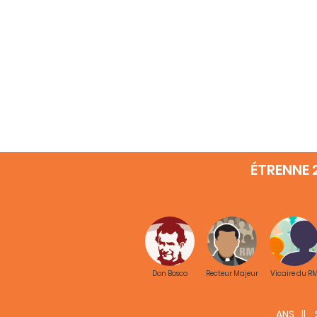
ÉTRENNE 
INDE
Don Bosco
Recteur Majeur
Vicaire du R
ANS