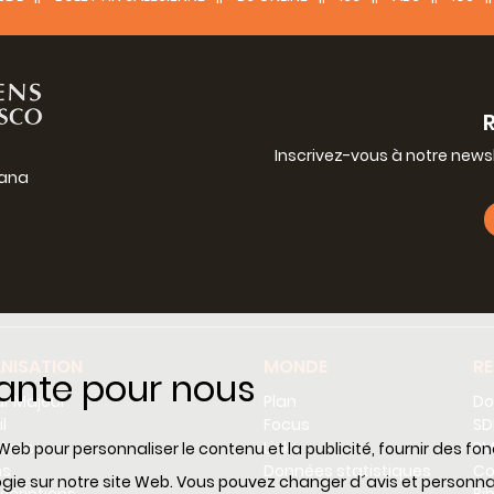
Inscrivez-vous à notre news
iana
g
NISATION
MONDE
R
tante pour nous
r Majeur
Plan
Do
l
Focus
SD
tères
Links
RM
Web pour personnaliser le contenu et la publicité, fournir des fo
ns
Données statistiques
Co
ologie sur notre site Web. Vous pouvez changer d´avis et perso