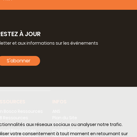
RESTEZ À JOUR
letter et aux informations sur les événements
S'abonner
ESSOURCES
INFOS
n Bosco Ressources
ANS
B Ressources
Plan du Site
 Ressources
sdb guide
nctionnalités aux réseaux sociaux ou analyser notre trafic.
nseil Ressources
Cookie Policy
nnaliser votre consentement à tout moment en retournant sur