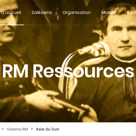
 d'accueil
Salésiens
Organisation
Monde
Res
RM Ressources
>
>
Galerie RM
Asie du Sud