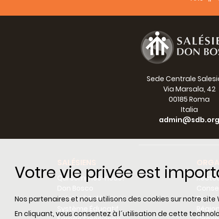
Sede Centrale Sales
Via Marsala, 42
00185 Roma
Italia
admin@sdb.or
SALÉSIENS
ORGA
Votre vie privée est impor
Qui sommes-nous?
Recteu
Don Bosco
Consei
Sainteté Salésienne
Dicas
Nos partenaires et nous utilisons des cookies sur notre site 
Système Éducatif
Régio
En cliquant, vous consentez à l´utilisation de cette techn