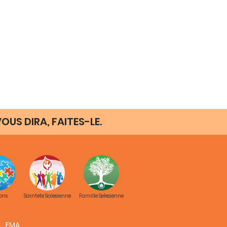
OUS DIRA, FAITES-LE.
>>>
ons
Saintete Salesienne
Famille Selesienne
FMA