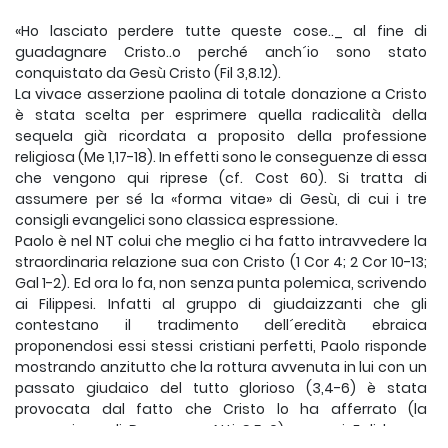
«Ho lasciato perdere tutte queste cose.._ al fine di
guadagnare Cristo..o perché anch´io sono stato
conquistato da Gesù Cristo (Fil 3,8.12).
La vivace asserzione paolina di totale donazione a Cristo
è stata scelta per esprimere quella radicalità della
sequela già ricordata a proposito della professione
religiosa (Me 1,17-18). In effetti sono le conseguenze di essa
che vengono qui riprese (cf. Cost 60). Si tratta di
assumere per sé la «forma vitae» di Gesù, di cui i tre
consigli evangelici sono classica espressione.
Paolo è nel NT colui che meglio ci ha fatto intravvedere la
straordinaria relazione sua con Cristo (1 Cor 4; 2 Cor 10-13;
Gal 1-2). Ed ora lo fa, non senza punta polemica, scrivendo
ai Filippesi. Infatti al gruppo di giudaizzanti che gli
contestano il tradimento dell´eredità ebraica
proponendosi essi stessi cristiani perfetti, Paolo risponde
mostrando anzitutto che la rottura avvenuta in lui con un
passato giudaico del tutto glorioso (3,4-6) è stata
provocata dal fatto che Cristo lo ha afferrato (la
conversione di Damasco, Atti 9,5-6), per cui Egli ha un