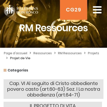
CG29
RM Ressources
>
>
>
Page d'accueil
Ressources
RM Ressources
Projets
>
Projet de Vie
Categorías
Cap. VI Al seguito di Cristo obbediente
povero casto (art.60-63) Sez. I La nostra
obbedienza (art.64-71)
IL PROGETTO DI VITA