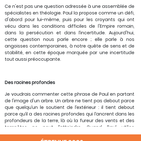
Ce n'est pas une question adressée à une assemblée de
spécialistes en théologie. Paul la propose comme un défi,
d'abord pour lui-même, puis pour les croyants qui ont
vécu dans les conditions difficiles de l'Empire romain,
dans la persécution et dans l’incertitude. Aujourd'hui,
cette question nous parle encore ; elle parle à nos
angoisses contemporaines, à notre quête de sens et de
stabilité, en cette époque marquée par une incertitude
tout aussi préoccupante.
Des racines profondes
Je voudrais commenter cette phrase de Paul en partant
de l'image d'un arbre. Un arbre ne tient pas debout parce
que quelqu’un le soutient de l’extérieur : il tient debout
parce qu’il a des racines profondes qui l’ancrent dans les
profondeurs de la terre, là où la fureur des vents et des
tempêtes ne peut l’atteindre. Quand Paul utilise
l’expression «
enracinés en Christ
» (Col 2,7), il veut dire
justement cela. Il ne s'agit pas de croire certaines choses