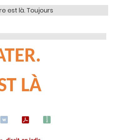
e est là. Toujours
ATER.
ST LÀ