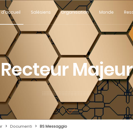
 d'accueil
Salésiens
Organisation
Monde
Res
Recteur Majeur
>
>
ur
Documenti
BS Messaggio