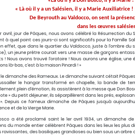
«Là où il y a Don Bosco, il y a Marie ! 
« Là où il y a un Salésien, il y a Marie Auxiliatrice 
De Beyrouth au Valdocco, on sent la présen
dans les œuvres salésie
1er avril, jour de Pâques, nous avons célébré la Résurrection du 
t à quel point ces jours-ci sont significatifs pour la Famille Sal
en effet, que dans le quartier du Valdocco, juste à l’ombre du s
e), un jeune prêtre courait vers une masse de garçons entassés 
s ! Nous avons trouvé l’oratoire ! Nous aurons une église, une 
ons là-bas, c’est à la maison Pinardi ! »
 le dimanche des Rameaux. Le dimanche suivant cétait Pâques. L
ssailler le hangar transformé en chapelle, la bande de ter
llement plein d’émotion, ils assistèrent à la messe que Don Bosco
ote » du petit déjeuner, ils séparpillèrent dans les prés, explosant
 ». Depuis ce fameux dimanche de Pâques jusquà aujourdhui,
ence et de la Vierge Marie.
sco a été proclamé saint le 1er avril 1934, un dimanche de P
ens du monde entier célèbrent Pâques dans les lieux les plus div
s ravissantes, des basiliques grandioses ou bien sous un arb