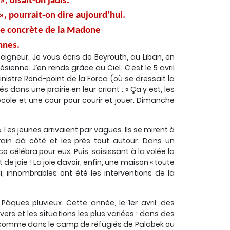
», disait-on jadis.
! », pourrait-on dire aujourd’hui.
ce concrète de la Madone
nnes.
Seigneur. Je vous écris de Beyrouth, au Liban, en
ésienne. J’en rends grâce au Ciel. C’est le 5 avril
inistre Rond-point de la Forca (où se dressait la
dans une prairie en leur criant : « Ça y est, les
école et une cour pour courir et jouer. Dimanche
es jeunes arrivaient par vagues. Ils se mirent à
rain dà côté et les prés tout autour. Dans un
 célébra pour eux. Puis, saisissant à la volée la
 de joie ! La joie davoir, enfin, une maison « toute
 innombrables ont été les interventions de la
âques pluvieux. Cette année, le 1er avril, des
ers et les situations les plus variées : dans des
re comme dans le camp de réfugiés de Palabek ou