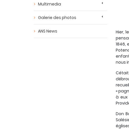
Multimedia
Galerie des photos
ANS News
Hier, 
pensan
1846, 
Potenc
enfant
nous ir
Cétait
débrou
recuei
« pagn
à eux
Provid
Don Bo
Salési
église