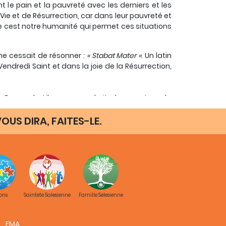
e pain et la pauvreté avec les derniers et les
Vie et de Résurrection, car dans leur pauvreté et
que cest notre humanité qui permet ces situations
ne cessait de résonner :
« Stabat Mater »
. Un latin
Vendredi Saint et dans la joie de la Résurrection,
re-Dame du Liban : un endroit charmant sur la
rasser la ville de Beyrouth. Nous sommes allés
rsonnes dont beaucoup de jeunes, ce qui ma
OUS DIRA, FAITES-LE.
nviron 14 ans. La mère priait les yeux fermés,
impatienter un peu à cause de la posture et du
eux, parce que cétait une scène merveilleuse qui
cette jeune maman vibraient sûrement à lunisson
ons
Saintete Salesienne
Famille Selesienne
vues et vois encore sous toutes les latitudes. La
nts partout dans le monde. Cette année, en mai,
FMA