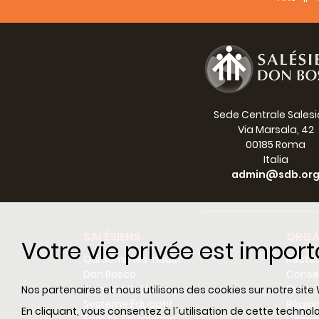
nous c
Bosco 
rayonn
Nous a
de tem
garder
Sede Centrale Sales
Je sui
Via Marsala, 42
entier
00185 Roma
Italia
Nous n
admin@sdb.or
contre
trouvé
mantea
plein 
SALÉSIENS
ORGA
déchaî
Votre vie privée est impor
terreu
Qui sommes-nous?
Recteu
mantea
Don Bosco
Consei
mantea
Sainteté Salésienne
Dicas
Nos partenaires et nous utilisons des cookies sur notre site 
lumièr
Système Éducatif
Régio
En cliquant, vous consentez à l´utilisation de cette techn