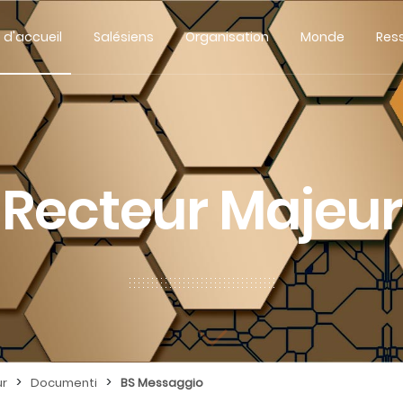
 d'accueil
Salésiens
Organisation
Monde
Res
Recteur Majeur
>
>
ur
Documenti
BS Messaggio