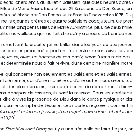
s écris, chers Amis du Bulletin Salésien, quelques heures après
 Filles de Marie Auxiliatrice et des 25 Salésiens de Don Bosco, e
mière célébrée par Don Bosco lui-même, le 11 novembre 1875. Dix
ine : six jeunes prêtres et quatre Salésiens coadjuteurs. Ce prem
ux mille cinq cents Filles de Marie Auxiliatrice, plus de deux mille
alité merveilleuse qui me fait dire qu’il y a encore de bonnes n
r remettant le crucifix, j’ai vu briller dans les yeux de ces 
 des paroles prononcées par l’un d’eux : « Je me sens vivre le ver
eur, Moïse, avec un homme de son choix, Aaron."
Dans mon cas, il
et déterminée nous a fait revivre, dune certaine manière, notre
el qui concerne non seulement les Salésiens et les Salésienne
e Salésienne, car d’une manière ou d’une autre, nous avons tou
 et des plus démunis, aux quatre coins de notre monde bien-aim
ens n
ont
pas de mission, ils
sont
la mission. Tous les chrétiens 
-dire à vivre la présence de Dieu dans le corps physique et da
n pour le compte de Jésus et ceux qui les reçoivent donnent lho
’un reçoit celui que j’envoie, il me reçoit moi-même ; et celui qui
n 13,20)
les
Fioretti di saint François
, il y a une très belle histoire. Un jour