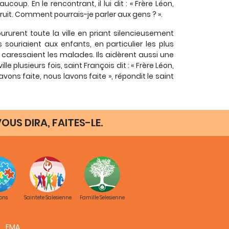
coup. En le rencontrant, il lui dit : « Frère Léon,
struit. Comment pourrais-je parler aux gens ? ».
oururent toute la ville en priant silencieusement
s souriaient aux enfants, en particulier les plus
caressaient les malades. Ils aidèrent aussi une
e plusieurs fois, saint François dit : « Frère Léon,
vons faite, nous lavons faite », répondit le saint
Jésus compare les chrétiens au sel :
« Vous êtes le
 ? Il ne vaut plus rien : on le jette dehors et il est
OUS DIRA, FAITES-LE.
 à un parfum :
« Nous sommes la bonne odeur du
 pas besoin de le dire à tout le monde : le parfum
uple de Dieu : chez ces parents qui éduquent avec
aillent pour apporter le pain à la maison, chez
 Dans cette constance à aller de l’avant chaque
ons
Saintete Salesienne
Famille Selesienne
sainteté "de la porte d’à côté", de ceux qui vivent
Exsultate 7
).
FMA