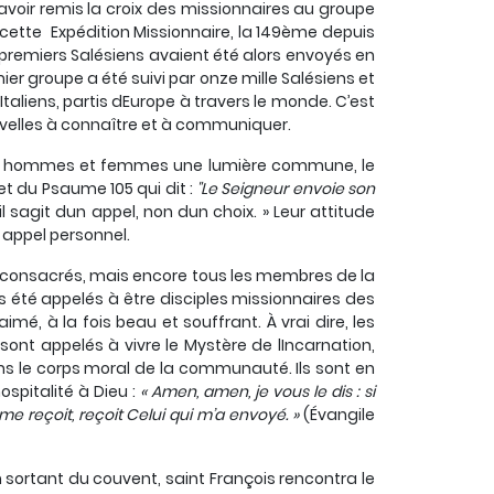
 avoir remis la croix des missionnaires au groupe
n cette Expédition Missionnaire, la 149ème depuis
 premiers Salésiens avaient été alors envoyés en
ier groupe a été suivi par onze mille Salésiens et
 Italiens, partis dEurope à travers le monde. C’est
ouvelles à connaître et à communiquer.
jeunes hommes et femmes une lumière commune, le
set du Psaume 105 qui dit :
"Le Seigneur envoie son
 sagit dun appel, non dun choix. » Leur attitude
 appel personnel.
s consacrés, mais encore tous les membres de la
s été appelés à être disciples missionnaires des
é, à la fois beau et souffrant. À vrai dire, les
sont appelés à vivre le Mystère de lIncarnation,
ns le corps moral de la communauté. Ils sont en
spitalité à Dieu :
« Amen, amen, je vous le dis : si
 me reçoit, reçoit Celui qui m’a envoyé. »
(Évangile
, en sortant du couvent, saint François rencontra le