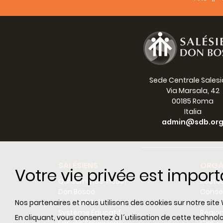
Missio
Comme 
coins 
Après 
Marie 
âgées 
1888. 
Sede Centrale Sales
Auxilia
Via Marsala, 42
00185 Roma
Ils so
Italia
pour a
admin@sdb.or
laudac
Ce que
soit l
SALÉSIENS
ORGA
saints
Votre vie privée est impor
pour l
Qui sommes-nous?
Recteu
activi
Don Bosco
Consei
capabl
Sainteté Salésienne
Dicas
Nos partenaires et nous utilisons des cookies sur notre site 
prendr
Système Éducatif
Régio
En cliquant, vous consentez à l´utilisation de cette techn
nous d