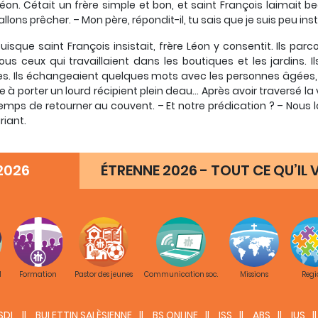
Léon. Cétait un frère simple et bon, et saint François laimait beau
 allons prêcher. – Mon père, répondit-il, tu sais que je suis peu in
uisque saint François insistait, frère Léon y consentit. Ils parc
ous ceux qui travaillaient dans les boutiques et les jardins. Il
s. Ils échangeaient quelques mots avec les personnes âgées, 
à porter un lourd récipient plein deau… Après avoir traversé la vill
 temps de retourner au couvent. – Et notre prédication ? – Nous la
riant.
lleure prédication est toujours celle faite de chair et de sang. 
la terre. Mais si le sel devient fade, comment lui rendre de la saveur
2026
ÉTRENNE 2026 - TOUT CE QU’IL V
 par les gens. »
(Évangile de Matthieu 5,13).
Saint Paul les compare
»
(
Deuxième Lettre aux Corinthiens 2,15
). Celui qui se parfume na
 pour lui.
e François a écrit : « J’aime voir la sainteté dans le patient pe
’amour leurs enfants, chez ces hommes et ces femmes qui trav
lades, chez les religieuses âgées qui continuent de sourire.
M
Formation
Pastor des jeunes
Communication soc.
Missions
Regi
je vois la sainteté de l’Église militante. C’est cela, souvent, la 
s de nous et sont un reflet de la présence de Dieu » (
Gaudete et 
SDL
BULETTIN SALÈSIENNE
BS ONLINE
ISS
ABS
IUS