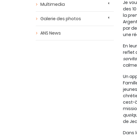
Je vou
Multimedia
des 10
la pre
Galerie des photos
Argent
par de
ANS News
une ré
En leu
reflet
servit
calme 
Un app
Famill
jeunes
chréti
cest-à
missio
quelqu
de Jea
Dans 